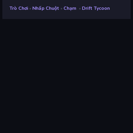
Trò Chơi
Nhấp Chuột
Chạm
Drift Tycoon
»
»
»
Drift Tycoon
nhà phát triển
Neko
Xếp hạng
9,4
(
dựa trên 6 tháng gần đây
)
Phát hành
tháng 5 năm 2026
Công cụ trò chơi
Unity 6
nền tảng
Trình duyệt (máy tính để bàn, điện
thoại di động, máy tính bảng),
Ứng dụng CrazyGames (iOS,
Android)
Định hướng
Phong cảnh
Nhấp chuột
294
Mobile
2.352