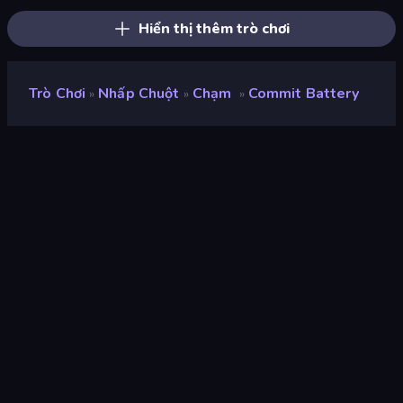
Hiển thị thêm trò chơi
Trò Chơi
Nhấp Chuột
Chạm
Commit Battery
»
»
»
Commit Battery
nhà phát triển
Balzsam
Xếp hạng
9,1
(
dựa trên 6 tháng gần đây
)
Phát hành
tháng 1 năm 2022
Công cụ trò chơi
Unity 2020
nền tảng
Trình duyệt (máy tính để bàn, điện
thoại di động, máy tính bảng),
Ứng dụng CrazyGames (Android)
Định hướng
Phong cảnh