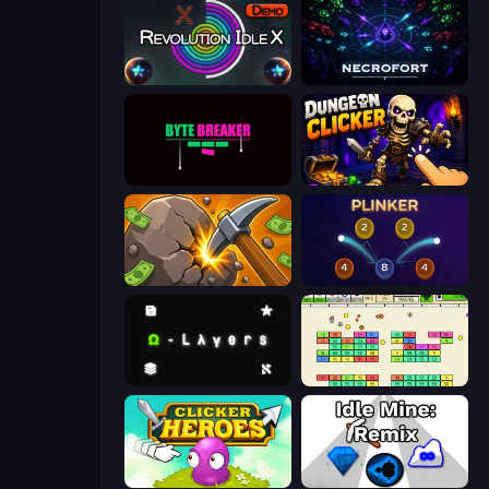
Revolution Idle X
Necrofort
Byte Breaker Incremental
Dungeon Clicker
Mine Clicker
Plinker
Omega Layers
Idle Breakout
Clicker Heroes
Idle Mine: Remix