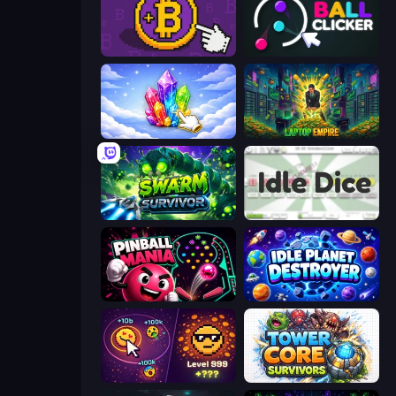
Money Maker
Satisfying Ball Clicker
Crystalia Idle Clicker
Laptop Empire
Swarm Survivor
Idle Dice
Pinball Mania
Idle Planet Destroyer
Dominate All Shapes
Tower Core Survivors