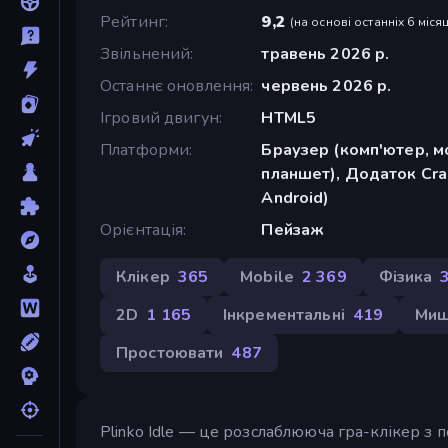
Рейтинг
9,2
(
на основі останніх 6 місяц
Звільнений
травень 2026 р.
Останнє оновлення
червень 2026 р.
Ігровий двигун
HTML5
Платформи
Браузер (комп'ютер, м
планшет), Додаток Cra
Android)
Орієнтація
Пейзаж
Клікер
365
Mobile
2 369
Фізика
2D
1 165
Інкрементальні
419
Миш
Простоювати
487
Plinko Idle — це розслаблююча гра-клікер з