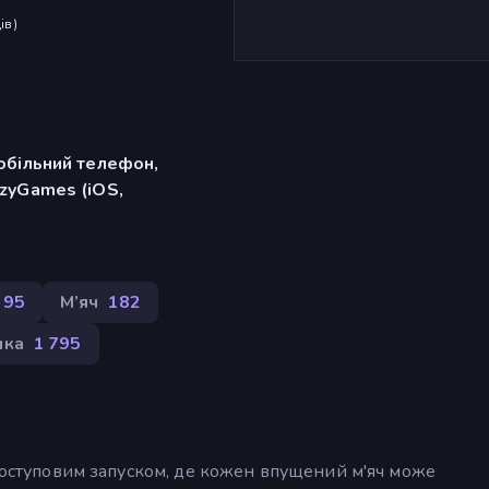
ів
)
обільний телефон,
zyGames (iOS,
395
М’яч
182
ка
1 795
 поступовим запуском, де кожен впущений м'яч може