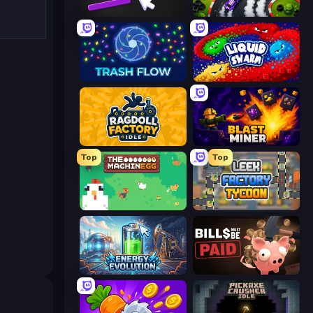
Pong Clicker
Drift Tycoon
Trash Flow
Liquid Swarm
Ragdoll Factory Idle
Blast Miner
Top
Top
The MachinEGG
Leek Factory Tycoon
Energy Evolution
Bills Must Be Paid