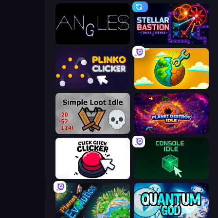
Angles
Stellar Bastion
Plinko Clicker
Land Explorers: Merge & Build
Simple Loot Idle
Planet Destroy Idle
Click Click Clicker
Console Idle