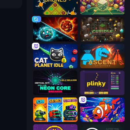
Farm Drones
Just One More Roll
PlanetCrush 2
Cubidle
Cat Planet Idle
Ascent of Echoes
Neon Core Breaker
Plinky
Pumpkin Defense: Merge Cannon
Fish Catch Idle