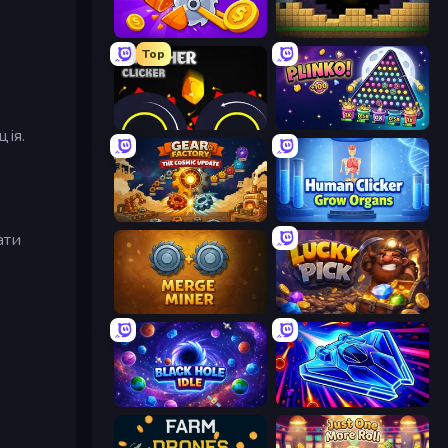
Farm Ring Idle
Pickaxe Crusher Idle
Top
Crusher Clicker
PLINKO!
ція.
Gear Factory
Human Clicker: Grow Organs
ати
Merge Miner
Lucky Pick
Black Hole Idle
Stellar Swarm