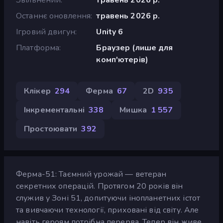
Останнє оновлення
травень 2026 р.
Ігровий двигун
Unity 6
Платформа
Браузер (лише для
комп'ютерів)
Клікер
294
Ферма
67
2D
935
Інкрементальні
338
Мишка
1 557
Простоювати
392
Ферма-51: Таємний урожай — ветеран
секретних операцій. Протягом 20 років він
служив у Зоні 51, допитуючи інопланетних істот
та вивчаючи технології, приховані від світу. Але
навіть героям потрібна перерва. Тепер він живе