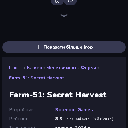
The MachinEGG
Farm Ring Idle
Human Clicker: Grow Organs
Idle Mining Empire
Gear Factory
Capybara Clicker
Crusher Clicker
Block Wall Destroyer
Conveyor Idle
Babel Tower
Planet Clicker 2
Gun Bounce Idle
BitCoiner
Black Hole Idle
Revolution Idle X
Money Maker Idle
Mine Clicker
Click Click Clicker
Показати більше ігор
Ігри
Клікер
Менеджмент
Ферма
»
»
»
»
Farm-51: Secret Harvest
Farm-51: Secret Harvest
Розробник
Splendor Games
Рейтинг
8,5
(
на основі останніх 6 місяців
)
Звільнений
травень 2026 р.