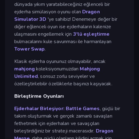
dünyada yıkım yaratabileceğiniz eğlenceli bir
ejderha simülasyon oyunu olan
Dragon
Simulator 3D
'ye sahibiz! Denemeye değer bir
diğer eğlenceli oyun ise ejderhaların kalenize
ulaşmasını engellemek için
3'lü eşleştirme
bulmacalarını kule savunması ile harmanlayan
Tower Swap
.
Klasik ejderha oyununuz olmayabilir, ancak
mahjong
koleksiyonumuzdan
Mahjong
Unlimited
, sonsuz zorlu seviyeler ve
özelleştirilebilir özelliklerle başınızı kaşıyacak.
Birleştirme Oyunları
Ejderhalar Birleşiyor: Battle Games
, güçlü bir
takım oluşturmak ve gerçek zamanlı savaşları
fethetmek için ejderhaları ve savaşçıları
birleştirdiğiniz bir strateji macerasıdır.
Dragon
Merge
, daha güçlü olanların kilidini açmak için