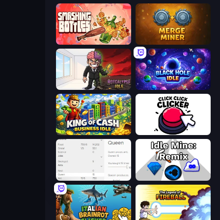
Smashing Bottles
Merge Miner
Rotcalypse: Idle Incremental
Black Hole Idle
King of Cash Business Idle
Click Click Clicker
Idle Ants
Idle Mine: Remix