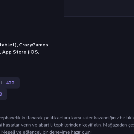
, tablet), CrazyGames
, App Store (iOS,
li
422
9
ephanelik kullanarak politikacılara karşı zafer kazandığınız bir tık
hi hasarlar verin ve abartılı tepkilerinden keyif alın. Mağazadan çeş
in. Neşeli ve eğlenceli bir deneyime hazır olun!