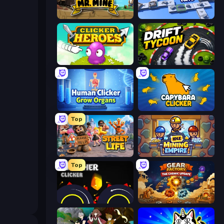
Mr. Mine
Conveyor Idle
Clicker Heroes
Drift Tycoon
Human Clicker: Grow Organs
Capybara Clicker
Top
Street Life
Idle Mining Empire
Top
Crusher Clicker
Gear Factory