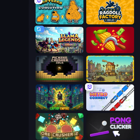
Capybara Merge Evolution
Ragdoll Factory Idle
Llama Legends
Farm-51: Secret Harvest
Pickaxe Crusher Idle
The Garbaggio Hotel
Laptop Empire
Metro Connect
OreCrusher 2
Pong Clicker