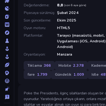
Değerlendirme
8,8
(
son 6 aya göre
)
Piyasaya sürülmüş
Şubat 2024
Son güncelleme
Ekim 2025
Oyun motoru
HTML5
Platformlar
Tarayıcı (masaüstü, mobil
Uygulaması (iOS, Android)
Android)
Oryantasyon
Manzara
Tıklama
366
Mobile
2.378
Kademe
fare
1.799
Gündelik
1.009
Idle
48
Poke the Presidents, ilginç silahlardan oluşan bir c
oyunudur. Yaratıcılığınızı ortaya çıkarın, onlara miza
silahlar ve eşyalar almak için oyun içi para biriktir