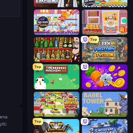
Mafia Takedown
Max Mixed Cocktails
Max Mixed Cuisine
Bell Madness
Top
Bartender The Right Mix
Leek Factory Tycoon
Top
The MachinEGG
Farm Ring Idle
Idle Inventor
Babel Tower
lama
Top
itli