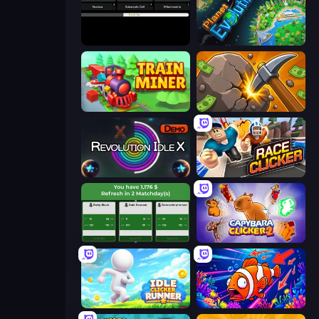
Evolve
Planet Evolution: Idle Clicker
Train Miner
Mine Clicker
Revolution Idle X
Race Clicker: Tap Tap Game
Idle Soccer Manager
Capybara Clicker 2
Idle Clicker Runner
Fish Catch Idle