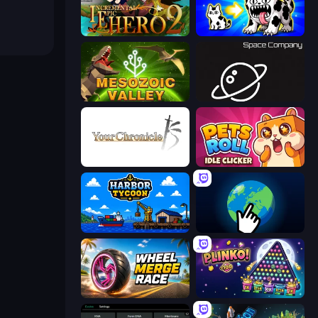
Incremental Epic Hero 2
Strange Cats
Cell to Singularity: Mesozoic Valley
Space Company
Your Chronicle
Pets Roll: Idle Clicker
Harbor Tycoon
Planet Clicker 2
Wheel Merge Race
PLINKO!