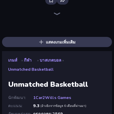
Ragdoll Soccer 2 Players
Free Kick Classic (3D Free Kick)
Wrestle Bros
Goal Gang
Basketball Legends 2020
Basketball Stars
BasketBros
Boxing Stars
Basketball Superstars
Basket Random
Punchers
Basket Battle
Basket Swooshes Plus
Soccer Bros
8 Ball Pool
8 Ball Billiards Classic
Big Hit Football
Soccer Masters: Euro 2020
แสดงเกมเพิ่มเติม
เกมส์
กีฬา
บาสเกตบอล
»
»
»
Unmatched Basketball
Unmatched Basketball
นักพัฒนา
1Car2Wills Games
คะแนน
9.3
(
อ้างอิงจากข้อมูล 6 เดือนที่ผ่านมา
)
อัพเดทล่าสุด
กรกฎาคม 2569