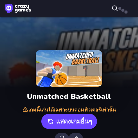
Unmatched Basketball
เกมนี้เล่นได้เฉพาะบนคอมพิวเตอร์เท่านั้น
แสดงเกมอื่นๆ