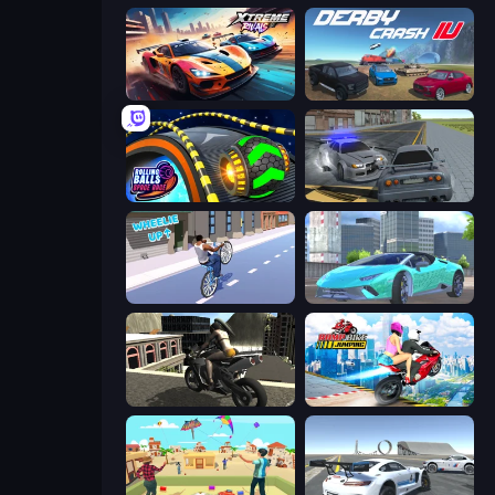
Xtreme Rivals: Car Racing
Derby Crash 4
Rolling Balls Space Race
RCC City Racing
Wheelie Up
Real City Driver
Stunt Mania 3D
Ramp Bike Jumping