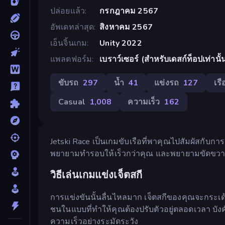
ปล่อยแล้ว
กรกฎาคม 2567
อัพเดทล่าสุด
สิงหาคม 2567
เอ็นจิ้นเกม
Unity 2022
แพลตฟอร์ม
เบราว์เซอร์ (สำหรับเดสก์ท็อปเท่าน
ขับรถ
297
น้ำ
41
แข่งรถ
127
เรื
Casual
1,008
ความเร็ว
162
Jetski Race เป็นเกมขับเรือที่พาคุณไปสัมผัสกับการ
พยายามทำรอบให้เร็วกว่าคุณ และพยายามขัดขวางคุ
วิธีเล่นเกมแข่งเจ็ตสกี
การแข่งขันนั้นลื่นไหลมาก เจ็ตสกีของคุณจะกระ
ชนในแบบที่ทำให้คุณต้องปรับตัวอยู่ตลอดเวลา บ
ความเร็วอย่างระมัดระวัง