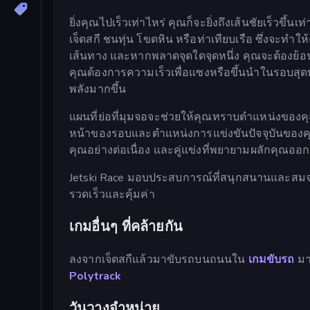
ยิ่งคุณไปเร็วเท่าไหร่ คุณก็จะยิ่งถึงเส้นชัยเร็วขึ
เจ็ตสกี ชนทุ่น โขดหิน หรือท่าเทียบเรือ ซึ่งจะ
เส้นทาง และหากพลาดจุดใดจุดหนึ่ง คุณจะต้องย้อน
คุณต้องการความเร็วเพื่อแซงหรือขึ้นนำในรอบสุ
พลังมากขึ้น
แผนที่ย่อที่มุมจอจะช่วยให้คุณทราบตำแหน่งของคุณ
หน้าของรอบและตำแหน่งการแข่งขันปัจจุบันของคุ
คุณอย่างต่อเนื่อง และคู่แข่งที่พยายามผลักคุณออก
Jetski Race มอบประสบการณ์ที่สนุกสนานและสมจริ
รวดเร็วและคุ้มค่า
เกมอื่นๆ ที่คล้ายกัน
ลงจากเจ็ตสกีแล้วมาขับรถบนถนนใน
เกมขับรถ
มา
Polytrack
วันวางจำหน่าย