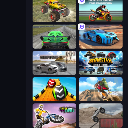
Real Simulator: Monster Truck
Super Bike The Champion
Speed Racing Pro 2
Real Cars in City
Gearshift One
Monster Truck Arena
Sky Balls 3D
Cartoon Moto Stunt
Trial Bike Epic Stunts
Hard Wheels