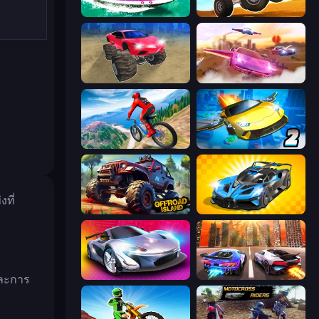
Jet Boat Racing
ATV Ultimate Offroad
Monster Cars: Ultimate Simulator
Ultimate Flying Car
Riders Downhill Racing
Ultimate Flying Car 2
ที่
Offroad Island
GT Cars Mega Ramps
Grand Cyber City
Night City Racing
และการ