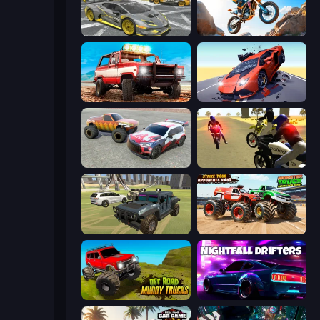
Wrong Way
Trial Mania
Offroad Masters Challenge
Hyper Cars Ramp Crash
Limitless
3D Moto Simulator 2
4x4 Offroader
Monster Truck Demolition Derby
Offroad Muddy Trucks
Nightfall Drifters