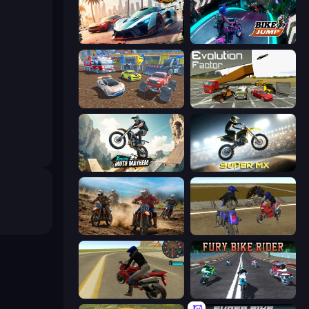
Mega Ramp Car Game: Car Stunts
Bike Jump
Mad Cars: Racing & Crash
Evolution Factor
Xtreme Moto Mayhem
Super MX - Last Season
Motocross Dirt Bike Race Games
Crazy Moto Stunts
Moto Rider 3D
Fury Bike Rider