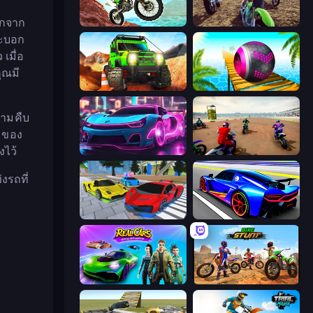
 ตกจาก
Dirt Bike Mad Skills
MotoCross Riders
จะบอก
เมื่อ
ุณมี
Offroad Life 3D
Rolling Balls Sea Race
วามคืบ
มของ
งไว้
Cyber Cars Punk Racing 2
Super MX - The Champion
งรถที่
Real Cars Extreme Racing
Cyber Cars Punk Racing
Real Cars Epic Stunts
Bike Stunts Race Bike Games 3D