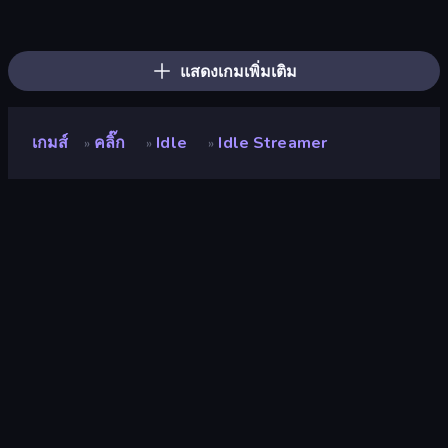
Street Life
Airport Security
High School Teacher Simulator
Gym Boss
The MachinEGG
Life Simulator: Road to Riches
The Secret Service
I Best Dancer!
Prison Life
Popcorn Empire Simulator
Millionaire Life
My Perfect Theme Park
Hypermarket 3D
Detective IQ 3
Burger Restaurant Simulator 3D
Trash Master
My Phone Store
Mother Life Simulator: Prank
แสดงเกมเพิ่มเติม
เกมส์
คลิ๊ก
Idle
Idle Streamer
»
»
»
Idle Streamer
นักพัฒนา
start games
คะแนน
9.1
(
อ้างอิงจากข้อมูล 6 เดือนที่ผ่านมา
)
ปล่อยแล้ว
กุมภาพันธ์ 2565
เอ็นจิ้นเกม
HTML5
แพลตฟอร์ม
เบราว์เซอร์ (เดสก์ท็อป มือถือ แท็บเล็ต),
แอป CrazyGames (iOS, Android)
ปฐมนิเทศ
ภาพเหมือน