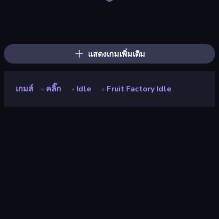
The MachinEGG
Farm Ring Idle
Idle Mining Empire
Human Clicker: Grow Organs
Gear Factory
Conveyor Idle
Babel Tower
Crusher Clicker
Capybara Clicker
Block Wall Destroyer
Revolution Idle X
Planet Clicker 2
Gun Bounce Idle
Ragdoll Factory Idle
BitCoiner
Mine Clicker
Black Hole Idle
Idle Clicker Runner
แสดงเกมเพิ่มเติม
เกมส์
คลิ๊ก
Idle
Fruit Factory Idle
»
»
»
Fruit Factory Idle
นักพัฒนา
Neko
คะแนน
9.3
(
อ้างอิงจากข้อมูล 6 เดือนที่ผ่านมา
)
ปล่อยแล้ว
ธันวาคม 2566
เอ็นจิ้นเกม
Unity 2023
แพลตฟอร์ม
เบราว์เซอร์ (เดสก์ท็อป มือถือ แท็บเล็ต),
แอป CrazyGames (Android)