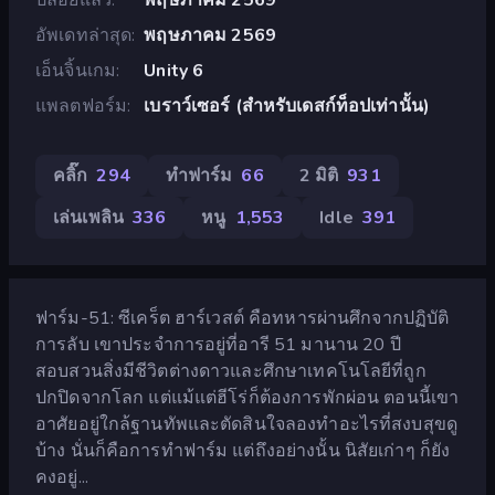
อัพเดทล่าสุด
พฤษภาคม 2569
เอ็นจิ้นเกม
Unity 6
แพลตฟอร์ม
เบราว์เซอร์ (สำหรับเดสก์ท็อปเท่านั้น)
คลิ๊ก
294
ทำฟาร์ม
66
2 มิติ
931
เล่นเพลิน
336
หนู
1,553
Idle
391
ฟาร์ม-51: ซีเคร็ต ฮาร์เวสต์ คือทหารผ่านศึกจากปฏิบัติ
การลับ เขาประจำการอยู่ที่อารี 51 มานาน 20 ปี
สอบสวนสิ่งมีชีวิตต่างดาวและศึกษาเทคโนโลยีที่ถูก
ปกปิดจากโลก แต่แม้แต่ฮีโร่ก็ต้องการพักผ่อน ตอนนี้เขา
อาศัยอยู่ใกล้ฐานทัพและตัดสินใจลองทำอะไรที่สงบสุขดู
บ้าง นั่นก็คือการทำฟาร์ม แต่ถึงอย่างนั้น นิสัยเก่าๆ ก็ยัง
คงอยู่...