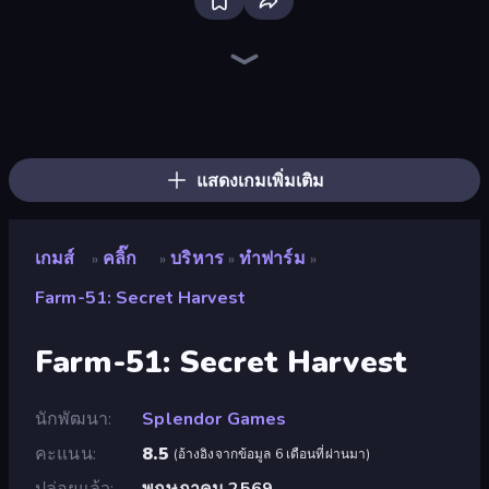
Farm Ring Idle
The MachinEGG
Human Clicker: Grow Organs
Idle Mining Empire
Gear Factory
Conveyor Idle
Crusher Clicker
Babel Tower
Capybara Clicker
Gun Bounce Idle
Block Wall Destroyer
BitCoiner
Black Hole Idle
Planet Clicker 2
Money Maker Idle
Evolutionary Tribe
Ragdoll Factory Idle
Mine Clicker
แสดงเกมเพิ่มเติม
เกมส์
คลิ๊ก
บริหาร
ทำฟาร์ม
»
»
»
»
Farm-51: Secret Harvest
Farm-51: Secret Harvest
นักพัฒนา
Splendor Games
คะแนน
8.5
(
อ้างอิงจากข้อมูล 6 เดือนที่ผ่านมา
)
ปล่อยแล้ว
พฤษภาคม 2569