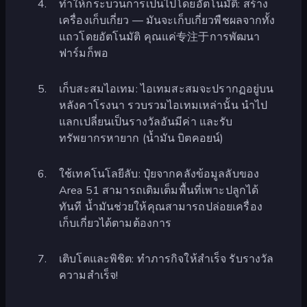
ทำให้กระบวนการเป็นไปโดยอัตโนมัติ: สร้าง
เครื่องเก็บเกี่ยว — มันจะเก็บเกี่ยวพืชผลจากทั้ง
แถวโดยอัตโนมัติ คุณแค่专注于การพัฒนา
ฟาร์มก็พอ
เก็บสะสมไอเทม: ไอเทมสะสมจะปรากฏอยู่บน
หลังคาโรงนา รวบรวมไอเทมเหล่านั้น นำไป
แลกเปลี่ยนเป็นรางวัลอันมีค่า และรับ
ทรัพยากรหายาก (น้ำมัน บิตคอยน์)
ใช้เทคโนโลยีลับ: ปุ๋ยจากคลังข้อมูลลับของ
Area 51 สามารถเติมเต็มพื้นที่เพาะปลูกได้
ทันที น้ำมันช่วยให้คุณสามารถปล่อยเครื่อง
เก็บเกี่ยวได้ตามต้องการ
เติบโตและพิชิต: ทำภารกิจให้สำเร็จ รับรางวัล
ความสำเร็จ!