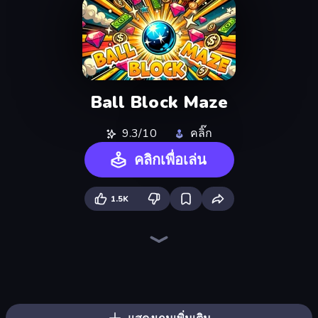
Ball Block Maze
9.3/10
คลิ๊ก
คลิกเพื่อเล่น
1.5K
The MachinEGG
Farm Ring Idle
Human Clicker: Grow Organs
Idle Mining Empire
Gear Factory
Block Wall Destroyer
Capybara Clicker
Crusher Clicker
Conveyor Idle
Babel Tower
Planet Clicker 2
Gun Bounce Idle
BitCoiner
Revolution Idle X
Black Hole Idle
Ragdoll Factory Idle
Mine Clicker
Click Click Clicker