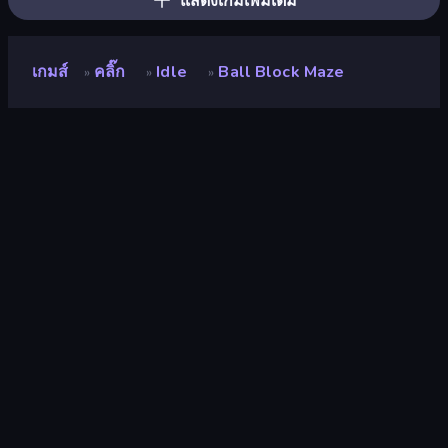
แสดงเกมเพิ่มเติม
เกมส์
คลิ๊ก
Idle
Ball Block Maze
»
»
»
Ball Block Maze
นักพัฒนา
Neko
คะแนน
9.3
(
อ้างอิงจากข้อมูล 6 เดือนที่ผ่านมา
)
ปล่อยแล้ว
ธันวาคม 2567
อัพเดทล่าสุด
มกราคม 2568
เอ็นจิ้นเกม
Unity 6
แพลตฟอร์ม
เบราว์เซอร์ (เดสก์ท็อป มือถือ แท็บเล็ต),
แอป CrazyGames (iOS, Android)
ปฐมนิเทศ
ภูมิประเทศ