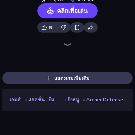
คลิกเพื่อเล่น
63
War the Knights
Throw a Lucky Block
Immortal: Dark Slayer
Ships 3D
Bed Wars
Brainrot Arena Online
Artillery Vs Tanks
Zombie Road
War Sea
Space Wars Battleground
Who Dies Last?
Gladiator Fights
Boom!
Dye Hard
Chaos Arena
Stellar Swarm
Boom Slingers ReBoom
Stickman Clash
แสดงเกมเพิ่มเติม
เกมส์
แอคชั่น
ยิง
ยิงธนู
Archer Defense
»
»
»
»
Archer Defense
คะแนน
8.9
(
อ้างอิงจากข้อมูล 6 เดือนที่ผ่านมา
)