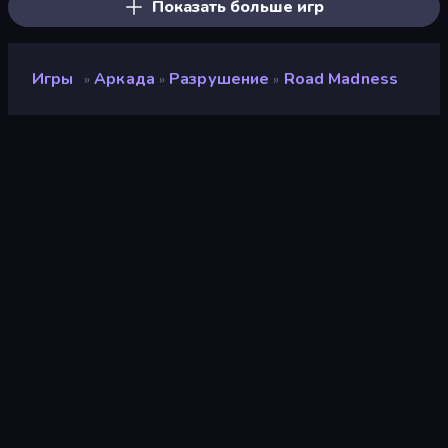
Показать больше игр
Игры
Аркада
Разрушение
Road Madness
»
»
»
Road Madness
Разработчик
inlogic.sk
Рейтинг
9,0
(
за последние 6 месяцев
)
Выпущено
октябрь 2025 г.
Игровой движок
HTML5
Платформы
Браузер (настольный
компьютер, мобильное
устройство, планшет),
Приложение CrazyGames
(iOS, Android)
Ориентация
Портрет