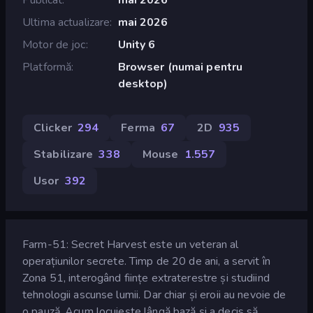
Ultima actualizare
mai 2026
Motor de joc
Unity 6
Platformă
Browser (numai pentru
desktop)
Clicker
294
Ferma
67
2D
935
Stabilizare
338
Mouse
1.557
Usor
392
Farm-51: Secret Harvest este un veteran al
operațiunilor secrete. Timp de 20 de ani, a servit în
Zona 51, interogând ființe extraterestre și studiind
tehnologii ascunse lumii. Dar chiar și eroii au nevoie de
o pauză. Acum locuiește lângă bază și a decis să