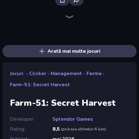
The MachinEGG
Farm Ring Idle
Human Clicker: Grow Organs
Idle Mining Empire
Gear Factory
Capybara Clicker
Crusher Clicker
Block Wall Destroyer
Conveyor Idle
Babel Tower
Planet Clicker 2
Gun Bounce Idle
BitCoiner
Black Hole Idle
Revolution Idle X
Money Maker Idle
Mine Clicker
Click Click Clicker
Arată mai multe jocuri
Jocuri
Clicker
Management
Ferma
»
»
»
»
Farm-51: Secret Harvest
Farm-51: Secret Harvest
Developer
Splendor Games
Rating
8,5
(
pe baza ultimelor 6 luni
)
Publicat
mai 2026