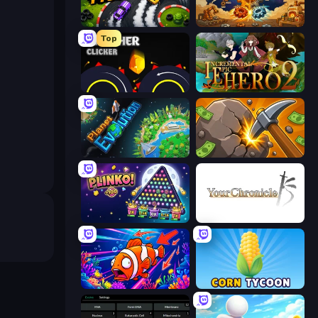
Drift Tycoon
Gear Factory
Top
Crusher Clicker
Incremental Epic Hero 2
Planet Evolution: Idle Clicker
Mine Clicker
PLINKO!
Your Chronicle
Fish Catch Idle
Corn Tycoon