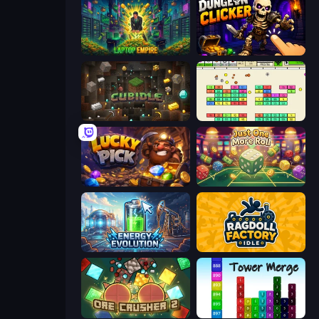
Laptop Empire
Dungeon Clicker
Cubidle
Idle Breakout
Lucky Pick
Just One More Roll
Energy Evolution
Ragdoll Factory Idle
OreCrusher 2
Tower Merge