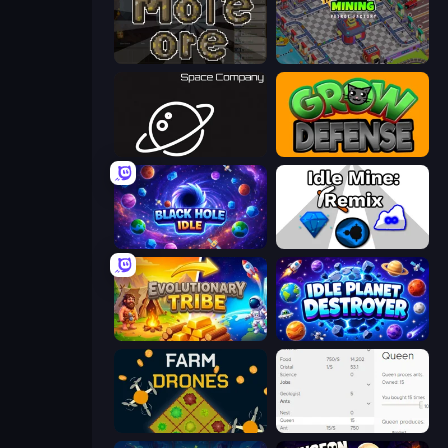
More Ore
Oil Mining 3D: Petrol Factory
Space Company
Grow Defense
Black Hole Idle
Idle Mine: Remix
Evolutionary Tribe
Idle Planet Destroyer
Farm Drones
Idle Ants