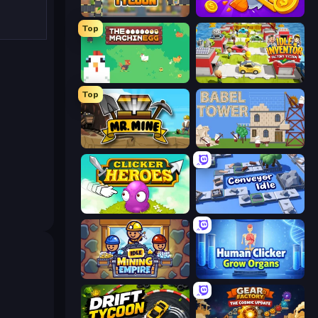
Leek Factory Tycoon
Farm Ring Idle
Top
The MachinEGG
Idle Inventor
Top
Mr. Mine
Babel Tower
Clicker Heroes
Conveyor Idle
Idle Mining Empire
Human Clicker: Grow Organs