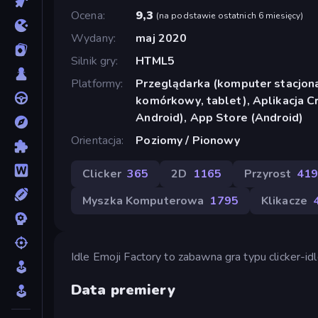
Ocena
9,3
(
na podstawie ostatnich 6 miesięcy
)
Wydany
maj 2020
Silnik gry
HTML5
Platformy
Przeglądarka (komputer stacjona
komórkowy, tablet), Aplikacja 
Android), App Store (Android)
Orientacja
Poziomy / Pionowy
Clicker
365
2D
1165
Przyrost
41
Myszka Komputerowa
1795
Klikacze
Idle Emoji Factory to zabawna gra typu clicker-idl
Data premiery