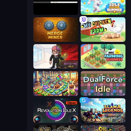
Evolve
Idle Clicker Runner
Merge Miner
My Chicken Farm
Rotcalypse: Idle Incremental
Idle Farming Business
Money Factory: Tycoon Idle Game
DualForce Idle
Revolution Idle X
Llama Legends