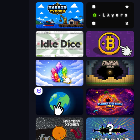
Harbor Tycoon
Omega Layers
Idle Dice
Money Maker
Crystalia Idle Clicker
Pickaxe Crusher Idle
Planet Clicker 2
Planet Destroy Idle