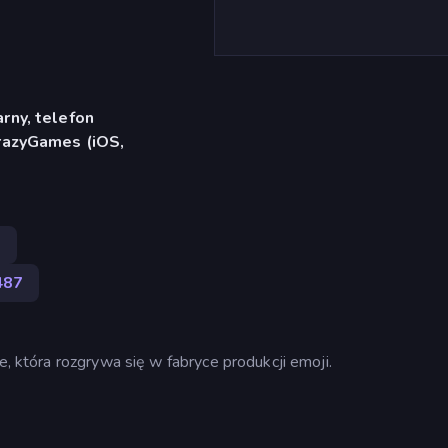
rny, telefon
CrazyGames (iOS,
9
487
e, która rozgrywa się w fabryce produkcji emoji.