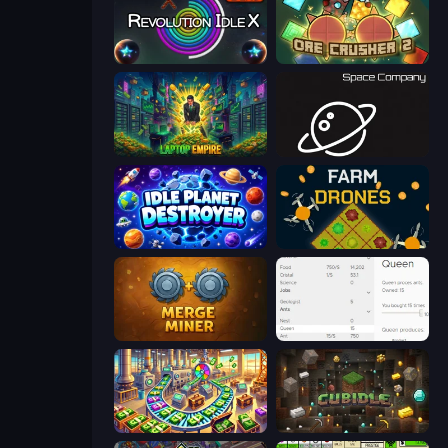
Revolution Idle X
OreCrusher 2
Laptop Empire
Space Company
Idle Planet Destroyer
Farm Drones
Merge Miner
Idle Ants
Money Factory: Tycoon Idle Game
Cubidle