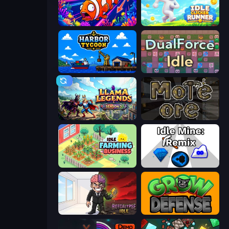
Fish Catch Idle
Idle Clicker Runner
Harbor Tycoon
DualForce Idle
Llama Legends
More Ore
Idle Farming Business
Idle Mine: Remix
Rotcalypse: Idle Incremental
Grow Defense