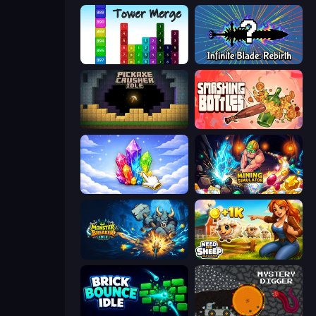
Tower Merge
Infinite Blade: Rebirth
Pickaxe Crusher Idle
Smashing Bottles
Crystalia Idle Clicker
Mining Simulator
Monster Breaker Idle
Need for Sheep: Idle Clicker