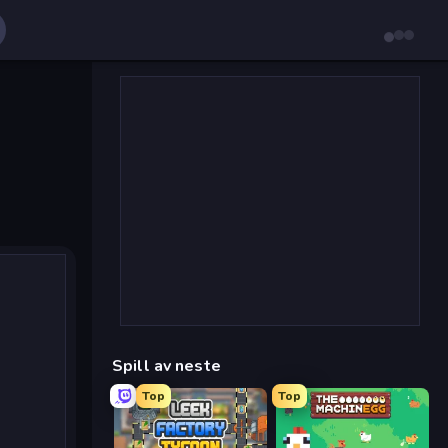
Spill av neste
Top
Top