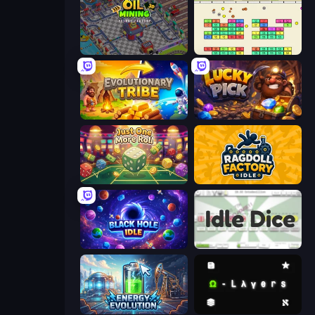
Oil Mining 3D: Petrol Factory
Idle Breakout
Evolutionary Tribe
Lucky Pick
Just One More Roll
Ragdoll Factory Idle
Black Hole Idle
Idle Dice
Energy Evolution
Omega Layers