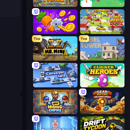
Leek Factory Tycoon
The MachinEGG
Farm Ring Idle
Idle Inventor
Top
Top
Mr. Mine
Babel Tower
Conveyor Idle
Clicker Heroes
Idle Mining Empire
Gear Factory