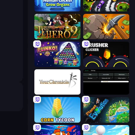
Human Clicker: Grow Organs
Drift Tycoon
Incremental Epic Hero 2
Mine Clicker
PLINKO!
Crusher Clicker
Your Chronicle
Evolve
Corn Tycoon
Planet Evolution: Idle Clicker