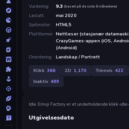
Vurdering
9.3
(
basert på de siste 6 månedene
)
Løslatt
mai 2020
Spillmotor
HTML5
Plattformer
Nettleser (stasjonær datamaskin
CrazyGames-appen (iOS, Androi
(Android)
Orientering
Landskap / Portrett
Klikk
366
2D
1,170
Trinnvis
422
Inaktiv
489
Idle Emoji Factory er et underholdende klikk-idle
Utgivelsesdato