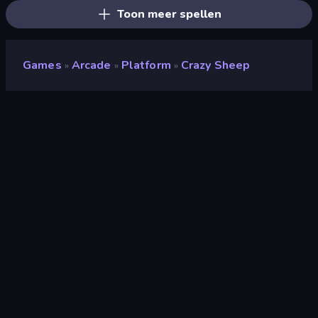
Toon meer spellen
Games
Arcade
Platform
Crazy Sheep
»
»
»
Crazy Sheep
Ontwikkelaar
AM
Beoordeling
(
op basis van de afgelopen 6
8,0
maanden
)
Gepubliceerd
oktober 2024
Laatst bijgewerkt
oktober 2024
Game-engine
HTML5
Platformen
Browser (desktop, mobiel,
tablet), CrazyGames-app
(Android), App Store (Android)