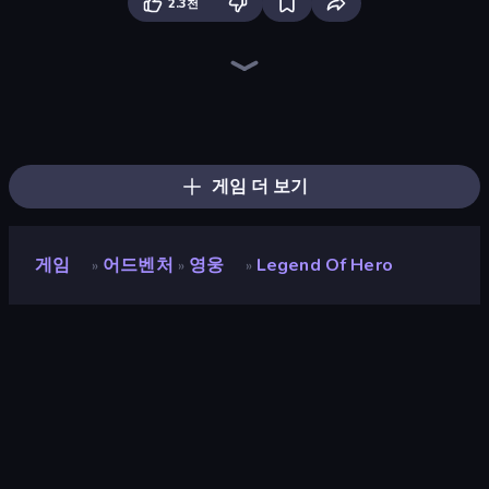
2.3천
Chaos Arena
Merge Team Tactics
Lost Dungeon
Stellar Swarm
Idle Gun Survivor
BloomGuard
Wall Wars
Heroes Assemble
Zombies 4 Weapon Merge
Knight Survival
Dungeons and Bags
Merge Survival
Swarm Survivor
Ant Kingdom Rush
Mage Castle Idle Defense
Weapon Toss
Last Bastion
Ultimate Evolution
게임 더 보기
게임
어드벤처
영웅
Legend Of Hero
»
»
»
Legend of Hero
평점
9.0
(
지난 6개월 기준
)
출시
2026년 5월
마지막 업데이트
2026년 7월