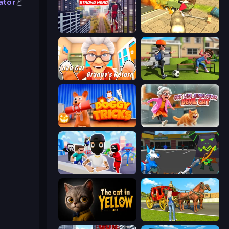
ator
と
Super Strong Hero
Wild Animal Zoo City Simulator
Bad Cat - Granny's Return
The Prank King
Doggy Tricks
Cat Life Simulator: Devil Cat
Mr. Dude: Online Multiverse Challenge
Robot Dog City Simulator
The Cat in Yellow
Horse Cart Transport Taxi Game