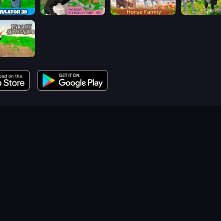
Wolf Simulator: Wild Animals 3D
Panda Simulator 3D
Horse Simulator 3D
Dog Simulat
mulator