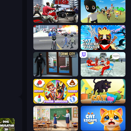
Grand Action Simulator: New York
Mr. Dude: King of the Hill
Amazing Crime Strange Stickman
Cat Warrior Parkour
Crime City Robbery Thief Games
Alcatraz Prison Escape Plan
Johnny n Tommy - Prank Masters
Cat Lovescapes
High School Teacher Simulator
Cat Escape