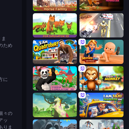
Horse Simulator 3D
Bad Cat Prankster
Fox Simulator 3D
Super Crime Steel War Hero
きま
のため
I Am Quadrober!
Mother Life Simulator: Prank
方に
Panda Simulator 3D
Crazy Zoo Monkey
個々の
Unicorn Family Simulator Magic World
I Am Taxi Prankster Sim
アッ
ありま