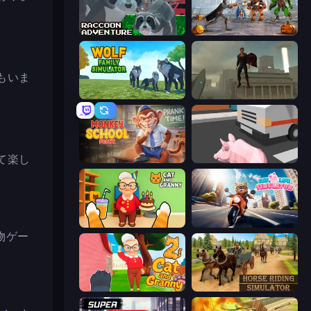
Raccoon Adventure: City Simulator 3D
Flying Bat Robot Car Transform Game
もいま
Wolf Family Simulator
The Superman - Theme is Aliens
て楽し
Monkey School Prank
Crazy Pig Simulator
Cat and Granny
Cat Life Simulator
物ゲー
Cat and Granny 2
Horse Riding Simulator