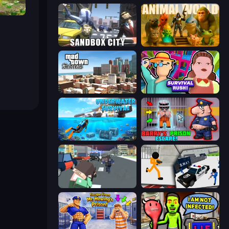
or 3D
Sandbox City
Animal World
Mad Town Andreas: Mafia Storie
Survival Rush!
Underwater Survival: Deep Dive
Barry's Prison Escape!
Pixel Stories 2: Night of Payoff
Stickman Prison: Counter Assault