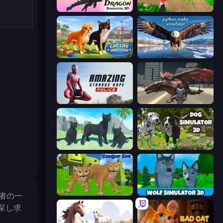
Dragon Simulator 3D
Parrot Simulator
Cat Life Simulator 3D
Python Snake Simulator
Amazing Strange Rope Police
Dragon Vice City
Panther Family Simulator 3D
Dog Simulator 3D
Cougar Simulator: Big Cats
Wolf Simulator: Wild Animals 3D
食者の一
探し求