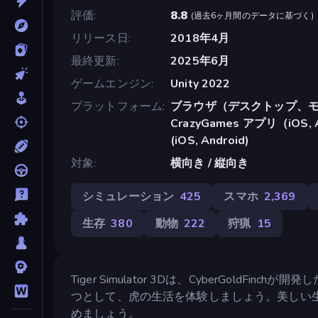
評価
8.8
(
過去6ヶ月間のデータに基づく
)
リリース日
2018年4月
最終更新
2025年6月
ゲームエンジン
Unity 2022
プラットフォーム
ブラウザ（デスクトップ、モ
CrazyGames アプリ（iOS, A
(iOS, Android)
対象
横向き / 縦向き
シミュレーション
425
スマホ
2,369
生存
380
動物
222
狩猟
15
Tiger Simulator 3Dは、CyberGol
つとして、虎の生活を体験しましょう。美しい
めましょう。