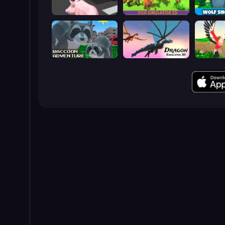
Crazy Pig Simulator
Fox Simulator 3D
Raccoon Adventure: City Simulator 3D
Dragon Simulator 3D
Parrot Si