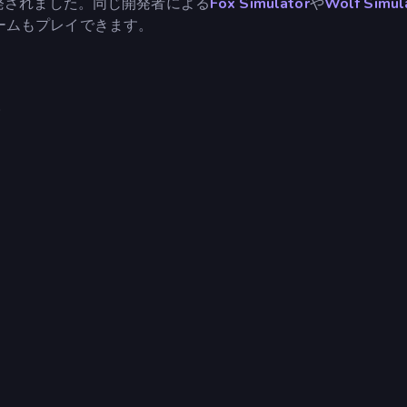
chによって開発されました。同じ開発者による
Fox Simulator
や
Wolf Simul
ームもプレイできます。
。