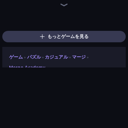
Piece of Cake: Merge and Bake
Piles of Mahjong
Mansion Tale: Merge Secrets
Designville: Merge & Design
Merge Restaurant
Magic School
Hotel Rush: Merge Story
Magic Kitchen: Merge Game
Fairyland Merge & Magic
Open House
Halloween Merge
Merge Cakes
Solitaire Home Story
Park Town
Screw Out: Bolts and Nuts
Lucy’s Ville
Arrow Escape
Farm Merge Valley
もっとゲームを見る
ゲーム
パズル
カジュアル
マージ
»
»
»
»
Merge Academy
Merge Academy
評価
8.7
(
過去6ヶ月間のデータに基づく
)
リリース日
2024年7月
最終更新
2025年11月
ゲームエンジン
HTML5