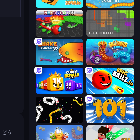
Cubes 2048.io
Snake.io
Hexanaut.io
TileMan.io
Snake Clash.io
Worms.Zone
Cubes 2048 Royale
EpicBallz.io
Worms.io
Numbers Arena
。
。どう