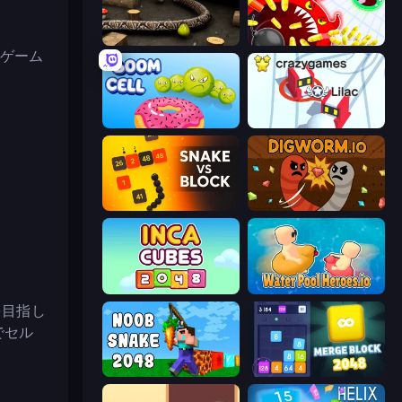
Snake 3D
Holey.io Battle Royale
ザゲーム
Boom Cell
Snowball.io
Snake VS Block
Digworm.io
Inca Cubes 2048
Water Pool Heroes.io
を目指し
でセル
Noob Snake 2048
Merge Block 2048