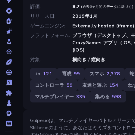
評価
8.7
(
過去6ヶ月間のデータに基づく
)
リリース日
2019年1月
ゲームエンジン
Externally hosted (iframe)
プラットフォーム
ブラウザ（デスクトップ、モ
CrazyGames アプリ（iOS, A
(iOS)
対象
横向き / 縦向き
.io
121
育成
99
スマホ
2,378
蛇
コントローラ
59
友達と遊ぶ
154
ね
マルチプレイヤー
335
集める
598
Gulper.ioは、マルチプレイヤーバトルアリ
Slither.ioのように、あなたはミミズをコ
すればなれるのか？光り輝くビットを食べて大