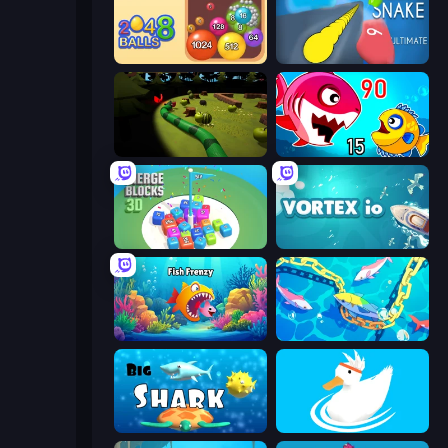
Crazy 2048 Balls
Helix Snake
Axy Snake 3D
Fish Eat Getting Big
Merge Blocks 3D
Vortex.io
Fish Frenzy
Deep Sea Duel
Big Shark
Ducklings