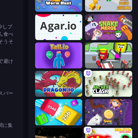
Worm Hunt
Gold Rush Arena
少しブ
ん食べ
Agar.io
Snake Merge: Idle & io Zone
そうそ
で避け
Tall.io
CleanUp.IO
スバー
Dragon.io
Archer Clash
Qube 2048
Snake Lite
間に集