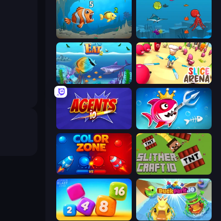
Hungry Ocean: Eat, Feed and Grow Fish
Fish Eat Fishes
Let Me Eat 2: Feeding Madness
Slice Arena
Agents.io
Fish Stab Getting Big
Color Zone
SlitherCraft.io
Number Blast 2048
DuckPark.io