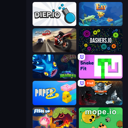
Diep.io
Let Me Eat: Big Fish Eat Smaller
Traffic Rider
Dashers.io
SeaDragons.io
Snake Fit
Hot
Paper.io 2
EvoWars.io