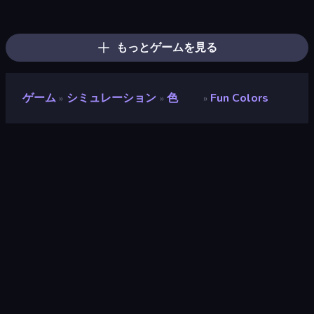
Jelly Dye
Catch Tiles: Piano Game
Diamond Drawing by Numbers
Numicolor
Virtual Online Piano
BFF Makeover - Spa & Dress Up
Draw Missing Part | DOP Puzzle
Pizza Maker
Nail Salon
Burger Cafe
Coloring by Numbers: Pixel House
Pop It! Duel
Dessert Maker
Royal Glow Princess Makeover
DIY Makeup Salon: SPA Makeover
Love Colors
Perfect Piano
Make Up Hole
もっとゲームを見る
ゲーム
シミュレーション
色
Fun Colors
»
»
»
Fun Colors
開発者
RAD BROTHERS
評価
8.4
(
過去6ヶ月間のデータに基づく
)
リリース日
2023年8月
最終更新
2023年11月
ゲームエンジン
HTML5
プラットフォーム
ブラウザ（デスクトップ、モバイ
ル、タブレット）, CrazyGames