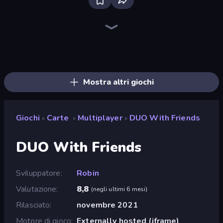
Uno Online
Gin Rummy Mania
Spider Solitaire
Domino Duel
Foono Online Multiplayer
Spades
Hearts: Classic
Solitario Spider 2 Semi
Classic Card Games Collection
Las Vegas Poker
Kings and Queens Solitaire TriPeaks
Golf Solitaire
Daily Solitaire Challenge
Tri Peaks Social
Solitaire Reverse
Emerland Solitaire Endless Journey
Social Solitaire
Solitaire Home Story
Mostra altri giochi
Giochi
Carte
Multiplayer
DUO With Friends
»
»
»
DUO With Friends
Sviluppatore
Robin
Valutazione
8,8
(
negli ultimi 6 mesi
)
Rilasciato
novembre 2021
Motore di gioco
Externally hosted (iframe)