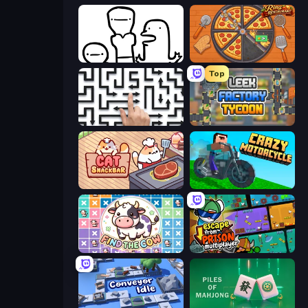
I Don't Even Know
Ring Restaurant
Top
Arrow Escape: Puzzle
Leek Factory Tycoon
Cat Snack Bar
Crazy Motorcycle
Find The Cow
Escape From Prison Multiplayer