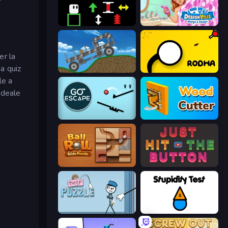
Plactions
Designville: Merge & Design
er la
 a quiz
Move It!
Rodha
le a
 ideale
Go Escape
Wood Cutter - Saw
Ball Roll
Just Hit the Button
Thief Puzzle
Stupidity Test