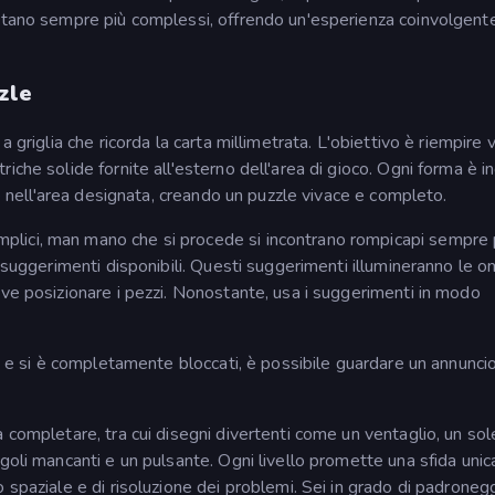
entano sempre più complessi, offrendo un'esperienza coinvolgent
zle
 griglia che ricorda la carta millimetrata. L'obiettivo è riempire v
che solide fornite all'esterno dell'area di gioco. Ogni forma è i
de nell'area designata, creando un puzzle vivace e completo.
lici, man mano che si procede si incontrano rompicapi sempre 
i suggerimenti disponibili. Questi suggerimenti illumineranno le 
ove posizionare i pezzi. Nonostante, usa i suggerimenti in modo
le e si è completamente bloccati, è possibile guardare un annunci
 completare, tra cui disegni divertenti come un ventaglio, un sol
goli mancanti e un pulsante. Ogni livello promette una sfida unic
 spaziale e di risoluzione dei problemi. Sei in grado di padroneg