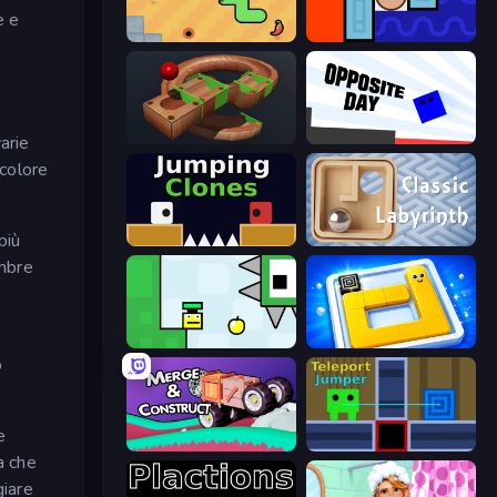
e e
SSSPICY!
Lava and Aqua
Marble Run
Opposite Day
arie
ncolore
più
Jumping Clones
Classic Labyrinth 3D
ombre
Appel
Ice Slide
o
e
Merge & Construct
Teleport Jumper
a che
giare