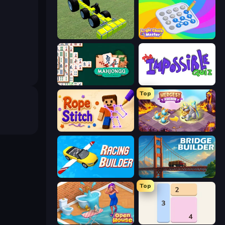
Genius Mechanic
Logic Chain Master
Mahjongg Solitaire
The Impossible Quiz
Top
Rope Stitch Puzzle
Mergest Kingdom
Racing Builder
Bridge Builder
Top
Open House
Shikaku Puzzle