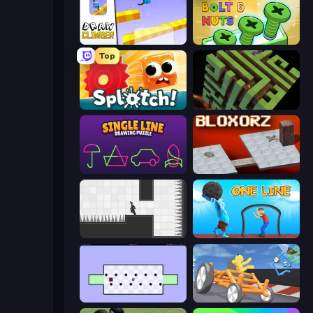
Draw Climber
Screw Out: Bolts and Nuts
Top
Splotch!
Maze Planet 3D
Single Line: Drawing Puzzle
Bloxorz
Rotate
One Line
World's Hardest Game
Draw Crash Race