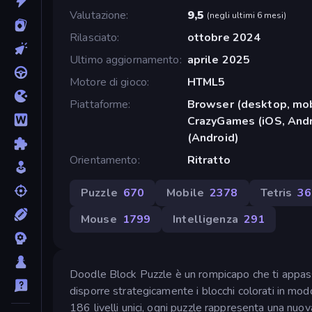
Valutazione
9,5
(
negli ultimi 6 mesi
)
Rilasciato
ottobre 2024
Ultimo aggiornamento
aprile 2025
Motore di gioco
HTML5
Piattaforme
Browser (desktop, mob
CrazyGames (iOS, Andr
(Android)
Orientamento
Ritratto
Puzzle
670
Mobile
2378
Tetris
36
Mouse
1799
Intelligenza
291
Doodle Block Puzzle è un rompicapo che ti appassion
disporre strategicamente i blocchi colorati in mod
186 livelli unici, ogni puzzle rappresenta una nuova