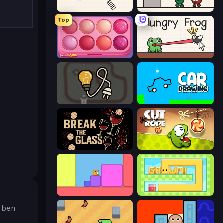
Doodle Road
Draw Defense
Top
Piece of Cake: Merge and Bake
Hungry Frog
Light The Lamp
Car Drawing Game
Break the Glass
Cut the Rope
Level EATEN!
Growmi
a ben