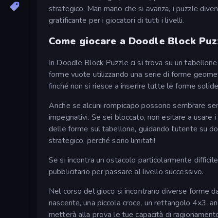
strategico. Man mano che si avanza, i puzzle div
gratificante per i giocatori di tutti i livelli.
Come giocare a Doodle Block Puz
In Doodle Block Puzzle ci si trova su un tabellone a
forme vuote utilizzando una serie di forme geometri
finché non si riesce a inserire tutte le forme soli
Anche se alcuni rompicapo possono sembrare semp
impegnativi. Se sei bloccato, non esitare a usare 
delle forme sul tabellone, guidando l'utente su d
strategico, perché sono limitati!
Se si incontra un ostacolo particolarmente diffici
pubblicitario per passare al livello successivo.
Nel corso del gioco si incontrano diverse forme da
nascente, una piccola croce, un rettangolo 4x3, an
metterà alla prova le tue capacità di ragionamento