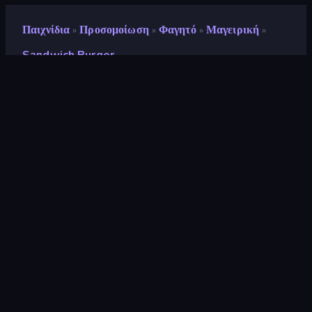
Παιχνίδια
Προσομοίωση
Φαγητό
Μαγειρική
»
»
»
»
Sandwich Burger
Sandwich Burger
Προγραμματιστής
DoDo Game
Αξιολόγηση
8,9
(
με βάση τους τελευταίους 6 μήνες
)
Κυκλοφόρησε
Απρίλιος 2025
Μηχανή παιχνιδιών
Unity 2022
Πλατφόρμες
Πρόγραμμα περιήγησης
(επιτραπέζιος υπολογιστής, κινητό,
tablet), Εφαρμογή CrazyGames
(iOS, Android)
Προσανατολισμός
Οριζόντια διάταξη