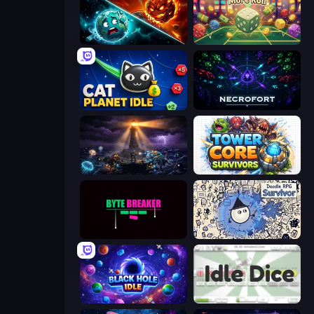
PlanetCrush 2
Just One More Roll
Cat Planet Idle
Necrofort
The Last Lighthouse
Tower Core Survivors
Byte Breaker Incremental
Doodle RPG Survivor
Black Hole Idle
Idle Dice