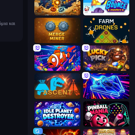
Gear Factory
Bouncemasters
όμια και
Merge Miner
Farm Drones
Fish Catch Idle
Lucky Pick
Ascent of Echoes
Stellar Swarm
Idle Planet Destroyer
Pinball Mania