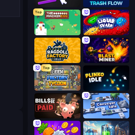
Pong Clicker
Trash Flow
Top
The MachinEGG
Liquid Swarm
Ragdoll Factory Idle
Blast Miner
Top
Leek Factory Tycoon
Plinko Idle
Bills Must Be Paid
Conveyor Idle