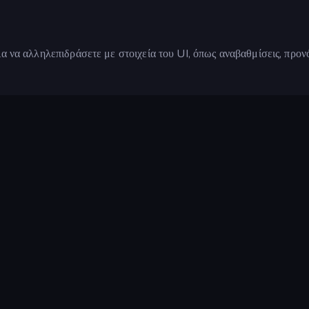
α να αλληλεπιδράσετε με στοιχεία του UI, όπως αναβαθμίσεις, προν