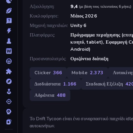
Αξιολόγηση
9,4
(
με βάση τους τελευταίους 6 μήνες
)
Κυκλοφόρησε
Μάιος 2026
Μηχανή παιχνιδιών
Unity 6
Πλατφόρμες
Πρόγραμμα περιήγησης (επιτρ
κινητό, tablet), Εφαρμογή 
Android)
Προσανατολισμός
Οριζόντια διάταξη
Clicker
366
Mobile
2.373
Αυτοκίνη
Δισδιάστατα
1.166
Σταδιακή Εξέλιξη
42
Αδράνεια
488
Το Drift Tycoon είναι ένα συναρπαστικό παιχνίδι idle
αυτοκινήτων.