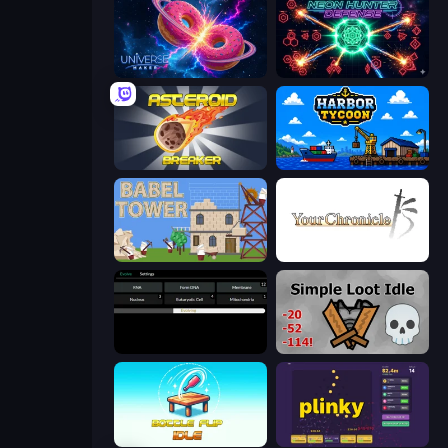
Universe Maker
Neon Hunter Defense
Asteroid Breaker
Harbor Tycoon
Babel Tower
Your Chronicle
Evolve
Simple Loot Idle
Bottle Flip Idle
Plinky