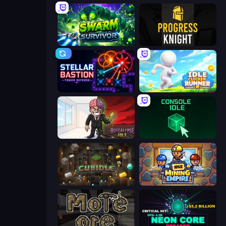
Swarm Survivor
Progress Knight
Stellar Bastion
Idle Clicker Runner
Rotcalypse: Idle Incremental
Console Idle
Cubidle
Idle Mining Empire