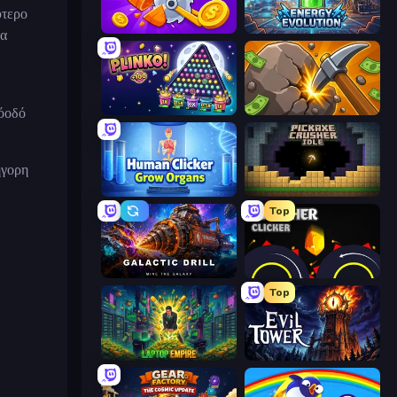
ύτερο
Farm Ring Idle
Energy Evolution
τα
ρόοδό
PLINKO!
Mine Clicker
ήγορη
Human Clicker: Grow Organs
Pickaxe Crusher Idle
Top
Galactic Drill
Crusher Clicker
Top
Laptop Empire
Evil Tower