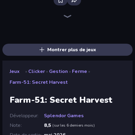
The MachinEGG
Farm Ring Idle
Human Clicker: Grow Organs
Idle Mining Empire
Gear Factory
Capybara Clicker
Crusher Clicker
Block Wall Destroyer
Conveyor Idle
Babel Tower
Planet Clicker 2
Gun Bounce Idle
BitCoiner
Black Hole Idle
Revolution Idle X
Money Maker Idle
Mine Clicker
Click Click Clicker
Montrer plus de jeux
Jeux
Clicker
Gestion
Ferme
»
»
»
»
Farm-51: Secret Harvest
Farm-51: Secret Harvest
Développeur
Splendor Games
Note
8,5
(
sur les 6 derniers mois
)
Date de sortie
mai 2026