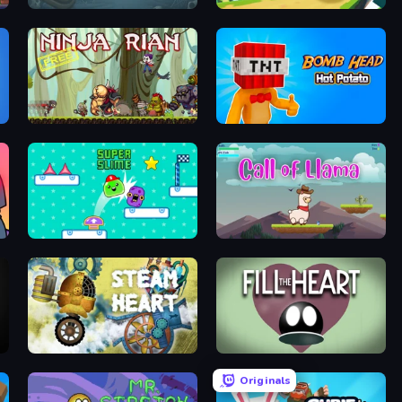
Tapdown Dungeon
Cubie Adventure World
Ninja Rian
Bomb Head Hot Potato
Super Slime
Call of Llama
Steam Heart
Fill the Heart
Originals