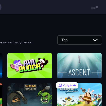
Top
a varsin tyydyttävää.
Air Block
Ascent
Originals