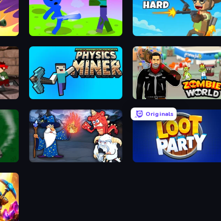
Stickman Zombie Escape
Fly Me Hard
Physics Miner
Zombie World Escape
Originals
Mage vs Monsters
Loot Party