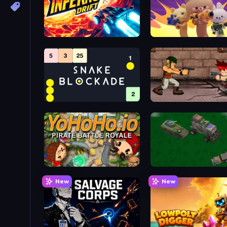
Inferno Drift
GunMaster.io
Snake Blockade
Alpha Guns
Yohoho.io
Police Car Town Chase
New
New