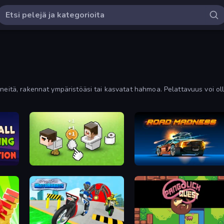
neitä, rakennat ympäristöäsi tai kasvatat hahmoa. Pelattavuus voi oll
Noob's Chicken Farm Tycoon
Road Madness