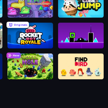
Mr. Stretch and the Stolen Fortune
Cubie Jump
Originals
Rocket Bot Royale
Geometry Dash Subzero
New
Voxel hole: Black Hole
Find Bird