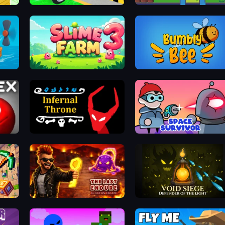
Moto Robots: Steel Trial
Pangolick Quest
Slime Farm 3
Bumbly Bee
Infernal Throne
Space Survivor
The Last Endure: Dungeon Escape
Void Siege