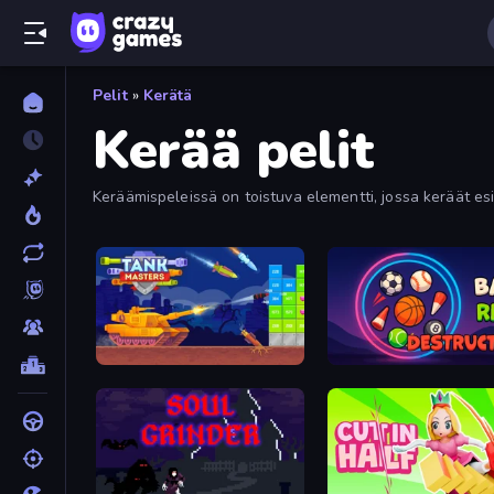
Pelit
»
Kerätä
Kerää pelit
Keräämispeleissä on toistuva elementti, jossa keräät esi
Tank Masters - Idle Tanks
Ball Ring Destruction