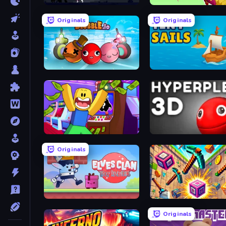
Soul Grinder
Cut In Half
Originals
Originals
Blubble.io
Tiny Sails
Robbie: Game Challenges
Hyperplex 3D
Originals
Elves Clan: Tricky Adventures
Pixel Smashers
Originals