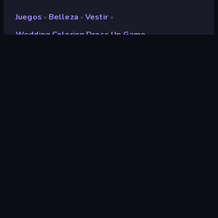
Juegos
Belleza
Vestir
»
»
»
Wedding Coloring Dress Up Game
Wedding Coloring Dress
Up Game
Desarrollador
ARPAPLUS
Clasificación
8,9
(
según los últimos 6 meses
)
Publicado en
marzo de 2024
Motor de juego
Unity 2022
Plataformas
Navegador (escritorio, móvil,
tableta), Aplicación CrazyGames
(iOS, Android), App Store (iOS,
Android)
Orientación
Retrato