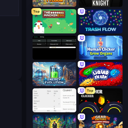
Leek Factory Tycoon
Progress Knight
Top
The MachinEGG
Trash Flow
Evolve
Human Clicker: Grow Organs
Energy Evolution
Liquid Swarm
Top
Idle Ants
Crusher Clicker