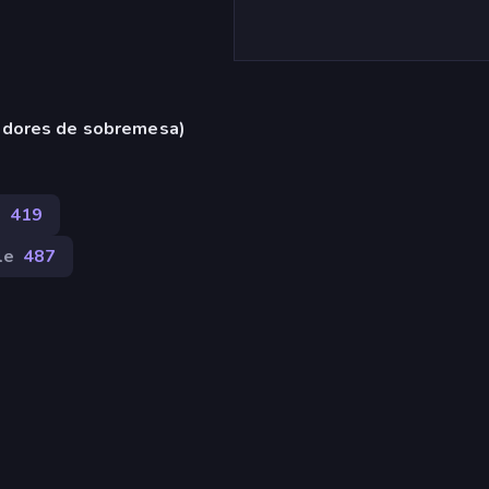
adores de sobremesa)
s
419
le
487