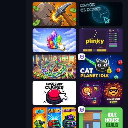
Mine Clicker
Clock Clicker
Crystalia Idle Clicker
Plinky
Money Factory: Tycoon Idle Game
Cat Planet Idle
Click Click Clicker
Dominate All Shapes