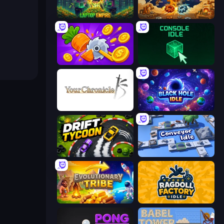
Laptop Empire
Gear Factory
Farm Ring Idle
Console Idle
Your Chronicle
Black Hole Idle
Drift Tycoon
Conveyor Idle
Evolutionary Tribe
Ragdoll Factory Idle