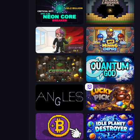
Neon Core Breaker
Pickaxe Crusher Idle
Rotcalypse: Idle Incremental
Idle Mining Empire
Cubidle
Quantum God
Angles
Lucky Pick
Money Maker
Idle Planet Destroyer