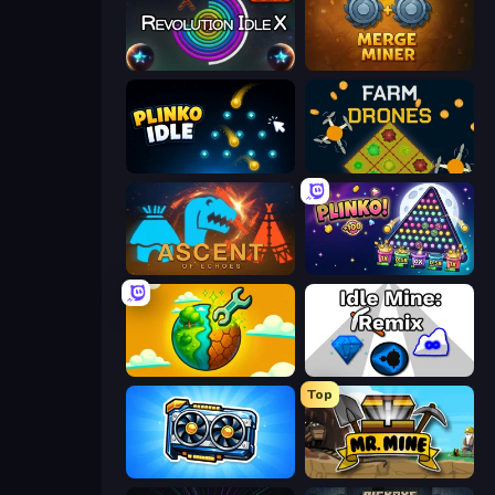
Revolution Idle X
Merge Miner
Plinko Idle
Farm Drones
Ascent of Echoes
PLINKO!
Land Explorers: Merge & Build
Idle Mine: Remix
Top
GPU Tycoon Sim
Mr. Mine