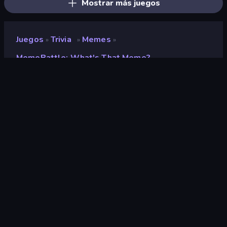
Mostrar más juegos
Juegos
Trivia
Memes
»
»
»
MemeBattle: What's That Meme?
MemeBattle: What's That
Meme?
Desarrollador
MIDcore
Clasificación
9,1
(
según los últimos 6 meses
)
Publicado en
febrero de 2025
Motor de juego
Unity 2022
Plataformas
Navegador (escritorio, móvil,
tableta), Aplicación CrazyGames
(Android), App Store (Android)