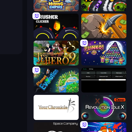
Idle Mining Empire
Drift Tycoon
Crusher Clicker
Mine Clicker
Incremental Epic Hero 2
PLINKO!
Planet Evolution: Idle Clicker
Evolve
Your Chronicle
Revolution Idle X