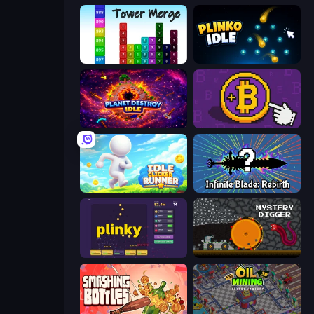
Tower Merge
Plinko Idle
Planet Destroy Idle
Money Maker
Idle Clicker Runner
Infinite Blade: Rebirth
Plinky
Mystery Digger