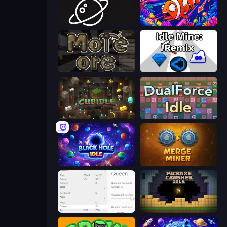
Space Company
Fish Catch Idle
More Ore
Idle Mine: Remix
Cubidle
DualForce Idle
Black Hole Idle
Merge Miner
Idle Ants
Pickaxe Crusher Idle