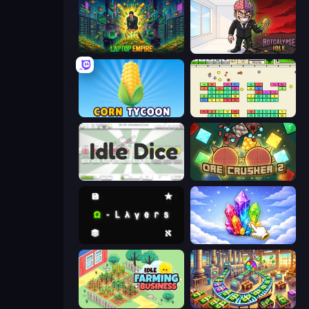
Laptop Empire
Rotcalypse: Idle Incremental
Corn Tycoon
Idle Breakout
Idle Dice
OreCrusher 2
Omega Layers
Crystalia Idle Clicker
Idle Farming Business
Money Factory: Tycoon Idle Game