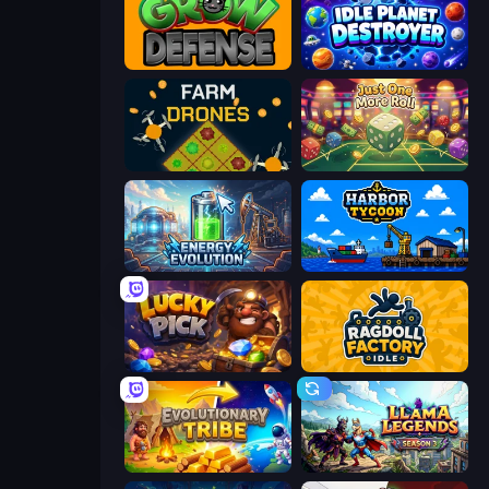
Grow Defense
Idle Planet Destroyer
Farm Drones
Just One More Roll
Energy Evolution
Harbor Tycoon
Lucky Pick
Ragdoll Factory Idle
Evolutionary Tribe
Llama Legends