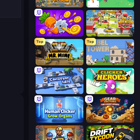
Leek Factory Tycoon
The MachinEGG
Farm Ring Idle
Idle Inventor
Top
Top
Mr. Mine
Babel Tower
Conveyor Idle
Clicker Heroes
Human Clicker: Grow Organs
Gear Factory