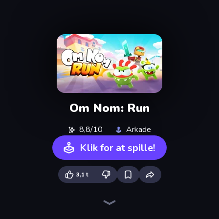
Om Nom: Run
8,8/10
Arkade
Klik for at spille!
3,1 t