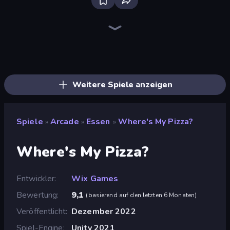
Bloxd.io
Ragdoll Archers
EvoWars.io
Piece of Cake: Merge and Bake
Veck.io
Racing Limits
Traffic Rider
Mahjongg Solitaire
Screw Out: Bolts and Nuts
Words of Wonders
Piles of Mahjong
Designville: Merge & Design
Miniblox
Space Waves
Stickman Clash
SkillWarz
Fortzone Battle Royale
Arrow Escape
Weitere Spiele anzeigen
Spiele
Arcade
Essen
Where's My Pizza?
»
»
»
Where's My Pizza?
Entwickler
Wix Games
Bewertung
9,1
(
basierend auf den letzten 6 Monaten
)
Veröffentlicht
Dezember 2022
Spiel-Engine
Unity 2021