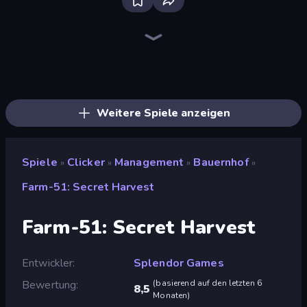
The MachinEGG
Farm Ring Idle
Human Clicker: Grow Organs
Idle Mining Empire
Gear Factory
Capybara Clicker
Crusher Clicker
Block Wall Destroyer
Conveyor Idle
Babel Tower
Planet Clicker 2
Gun Bounce Idle
BitCoiner
Black Hole Idle
Revolution Idle X
Money Maker Idle
Mine Clicker
Click Click Clicker
Weitere Spiele anzeigen
Spiele
Clicker
Management
Bauernhof
»
»
»
»
Farm-51: Secret Harvest
Farm-51: Secret Harvest
Entwickler
Splendor Games
Bewertung
(
basierend auf den letzten 6
8,5
Monaten
)