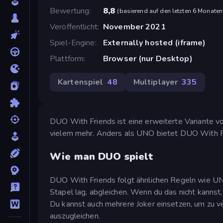
Bewertung
8,8
(
basierend auf den letzten 6 Monaten
Veröffentlicht
November 2021
Spiel-Engine
Externally hosted (iframe)
Plattform
Browser (nur Desktop)
Kartenspiel
48
Multiplayer
335
DUO With Friends ist eine erweiterte Variante v
vielem mehr. Anders als UNO bietet DUO With Frie
Wie man DUO spielt
DUO With Friends folgt ähnlichen Regeln wie UNO
Stapel lag, abgleichen. Wenn du das nicht kannst,
Du kannst auch mehrere Joker einsetzen, um zu v
auszugleichen.