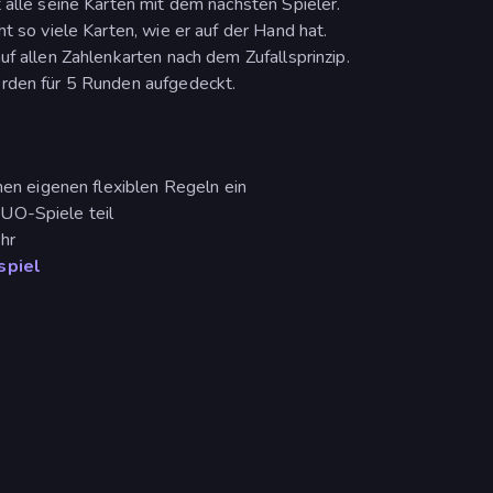
 alle seine Karten mit dem nächsten Spieler.
t so viele Karten, wie er auf der Hand hat.
uf allen Zahlenkarten nach dem Zufallsprinzip.
erden für 5 Runden aufgedeckt.
nen eigenen flexiblen Regeln ein
UO-Spiele teil
hr
spiel