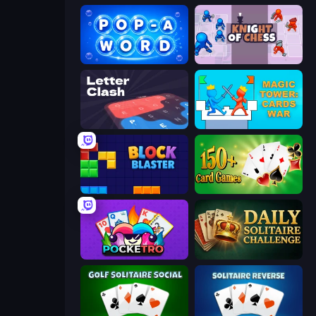
Pop-a-Word
Knight of Chess
LetterClash
Magic Tower: Cards War
Block Blaster
Classic Card Games Collection
Pocketro
Daily Solitaire Challenge