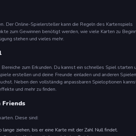
en. Der Online-Spielersteller kann die Regeln des Kartenspiels
unkte zum Gewinnen benötigt werden, wie viele Karten zu Begin
ügung stehen und vieles mehr.
l
 Bereiche zum Erkunden. Du kannst ein schnelles Spiel starten 
piele erstellen und deine Freunde einladen und anderen Spiele
hsuchst. Neben den vollständig anpassbaren Spieloptionen kanns
ffekte und mehr zu finden.
 Friends
arten. Diese sind:
lange ziehen, bis er eine Karte mit der Zahl Null findet.