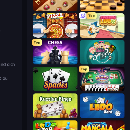
Mancala Classic
English Checkers Free
Top
n
Pizza Challenge
Sweety Ludo
Top
Schach Online
Wer ist es?
und dich
Top
n
t du
Spades
Gin Rummy Mania
Russian Bingo
Ludo Hero