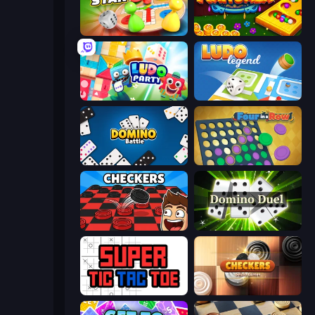
Ludo Star League
Mancala Online
Ludo Party
Ludo Legend
Domino Battle
Four in a Row
Checkers & Draughts Multiplayer
Domino Duel
Super Tic Tac Toe
Checkers Deluxe Edition