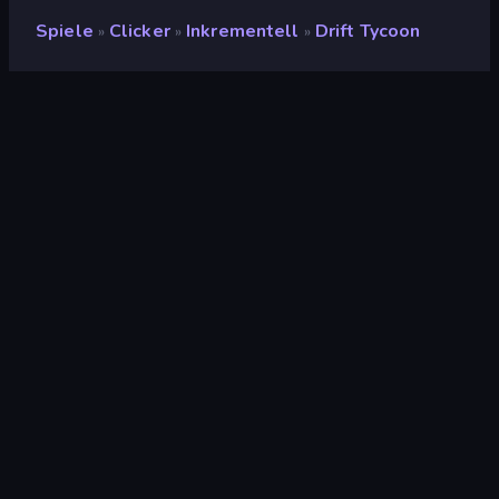
Spiele
Clicker
Inkrementell
Drift Tycoon
»
»
»
Drift Tycoon
Entwickler
Neko
Bewertung
9,4
(
basierend auf den letzten 6 Monaten
)
Veröffentlicht
Mai 2026
Spiel-Engine
Unity 6
Plattformen
Browser (Desktop, Mobilgerät,
Tablet), CrazyGames App (iOS,
Android)
Orientierung
Querformat
Clicker
294
Mobile
2.357
Auto
195
2D
935
Inkrementell
338