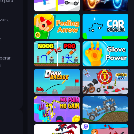
ão para
Rescue Throw
Portal Escape
vais,
Feeling Arrow
Car Drawing Game
e
perar.
s
DOP Noob: Draw to Save
Glove Power
Draw Bridge
Smash Guy: Ragdoll Punch Hero
No Pain No Gain - Ragdoll Sandbox
Move It!