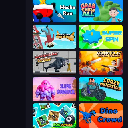
Mecha Run
Grab Them All
Puppetman: Ragdoll Puzzle
Super Spin
Sharkosaurus Rampage
Felon Play: Ragdoll Sandbox
Slime Conquer: Epic Battles
Crazy Motorcycle
Goo Odyssey
Dino Crowd