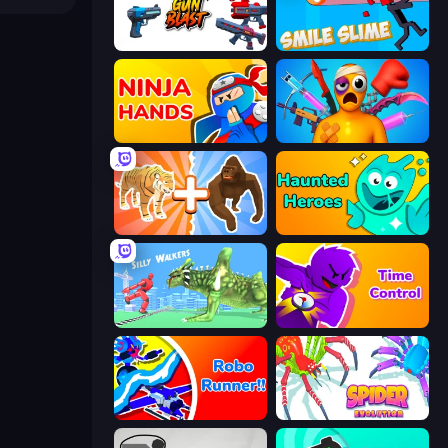
Gun Blast
Smile Slime
Ninja Hands
Fun Ragdoll Challenge!
Animal DNA Run
Haunted Heroes
Silly Walkers
Time Control!
Robo Runner
Spider Evolution: Runner Game