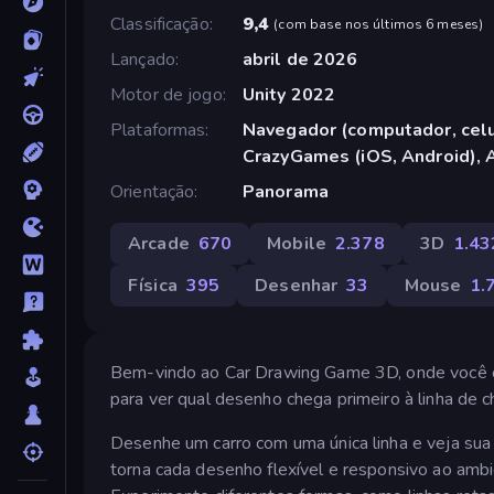
Classificação
9,4
(
com base nos últimos 6 meses
)
Lançado
abril de 2026
Motor de jogo
Unity 2022
Plataformas
Navegador (computador, celul
CrazyGames (iOS, Android), 
Orientação
Panorama
Arcade
670
Mobile
2.378
3D
1.43
Física
395
Desenhar
33
Mouse
1.
Bem-vindo ao Car Drawing Game 3D, onde você c
para ver qual desenho chega primeiro à linha de 
Desenhe um carro com uma única linha e veja sua 
torna cada desenho flexível e responsivo ao amb