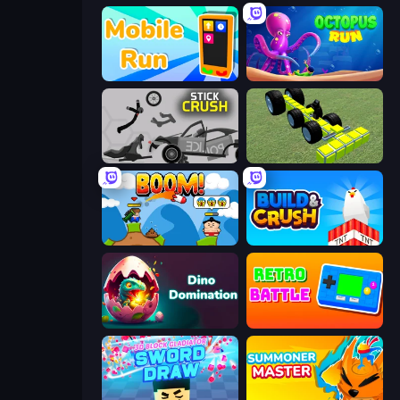
Mobile Run
OctopusRun
Stick Crush
Genius Mechanic
Boom!
Build and Crush
Dino Domination
Retro Battle