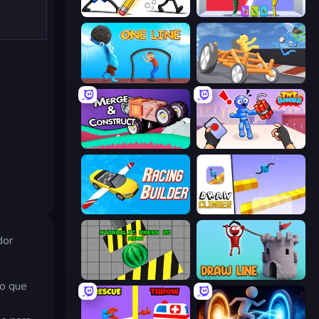
Doodle Smash
Who Dies Last?
One Line
Draw Crash Race
Merge & Construct
TNT Bomber
Racing Builder
Draw Climber
dor
Hydraulic Press 2D ASMR
Draw Line
do que