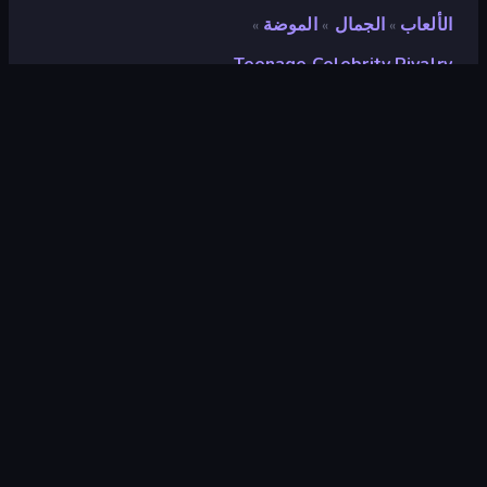
الألعاب
الجمال
الموضة
»
»
»
Teenage Celebrity Rivalry
Teenage Celebrity Rivalry
مطور
Idea Studios
تقييم
٨٫٩
(
استنادًا إلى الأشهر الستة الماضية
)
مطلق سراحه
أبريل ٢٠٢٠
محرك الألعاب
Externally hosted (iframe)
المنصات
متصفح (سطح المكتب، الهاتف المحمول،
الجهاز اللوحي), تطبيق CrazyGames
(iOS, Android)
توجيه
منظر طبيعي / صورة شخصية
الجمال
١٠٦
أزياء
٩٢
الموضة
٩٨