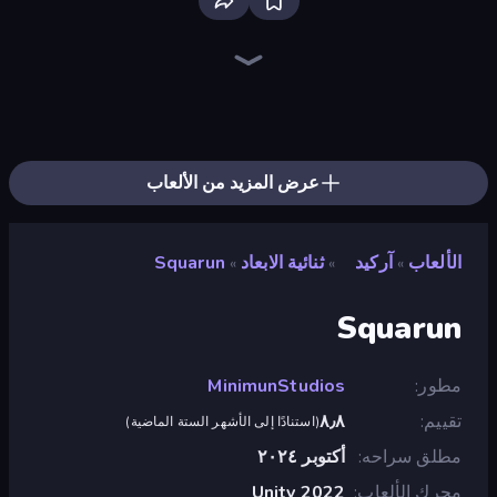
EvoWars.io
Ragdoll Archers
Bloxd.io
Racing Limits
Piece of Cake: Merge and Bake
Veck.io
Screw Out: Bolts and Nuts
Mahjongg Solitaire
Traffic Rider
Designville: Merge & Design
Piles of Mahjong
Words of Wonders
Stickman Clash
Space Waves
Miniblox
Arrow Escape
Fortzone Battle Royale
SkillWarz
عرض المزيد من الألعاب
الألعاب
آركيد
ثنائية الابعاد
Squarun
»
»
»
Squarun
مطور
MinimunStudios
تقييم
٨٫٨
(
استنادًا إلى الأشهر الستة الماضية
)
مطلق سراحه
أكتوبر ٢٠٢٤
محرك الألعاب
Unity 2022