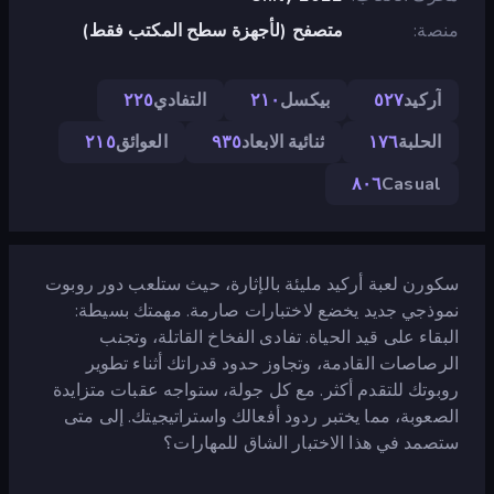
منصة
متصفح (لأجهزة سطح المكتب فقط)
آركيد
٥٢٧
بيكسل
٢١٠
التفادي
٢٢٥
الحلبة
١٧٦
ثنائية الابعاد
٩٣٥
العوائق
٢١٥
٨٠٦
Casual
سكورن لعبة أركيد مليئة بالإثارة، حيث ستلعب دور روبوت
نموذجي جديد يخضع لاختبارات صارمة. مهمتك بسيطة:
البقاء على قيد الحياة. تفادى الفخاخ القاتلة، وتجنب
الرصاصات القادمة، وتجاوز حدود قدراتك أثناء تطوير
روبوتك للتقدم أكثر. مع كل جولة، ستواجه عقبات متزايدة
الصعوبة، مما يختبر ردود أفعالك واستراتيجيتك. إلى متى
ستصمد في هذا الاختبار الشاق للمهارات؟