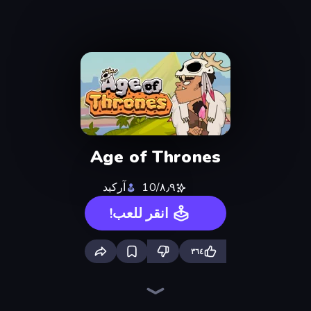
Age of Thrones
٨٫٩/10
آركيد
انقر للعب!
٣٦٤