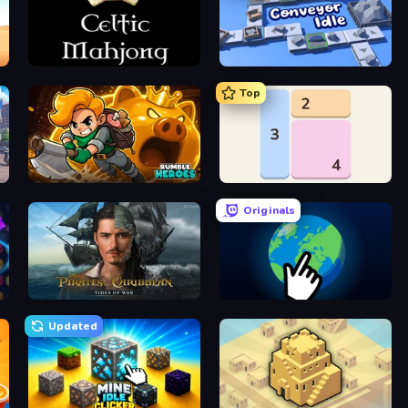
Celtic Mahjong Solitaire
Conveyor Idle
Top
Rumble Heroes
Shikaku Puzzle
Originals
Pirates of the Caribbean: ToW
Planet Clicker 2
Updated