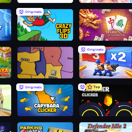
The Impossible Quiz
BFF Makeover - Spa & Dre
Originals
gans
Crazy Flips 3D
Mahjong Unlimited
Originals
Compact Conflict
Battle Brigade
Top
Originals
Capybara Clicker
Crusher Clicker