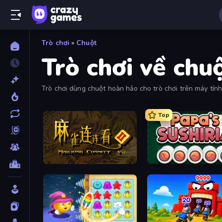
Trò chơi
»
Chuột
Trò chơi về chu
Trò chơi dùng chuột hoàn hảo cho trò chơi trên máy tín
và trực quan.
Top
Mahjong Connect 2 (Legacy)
Papa's Sushiria