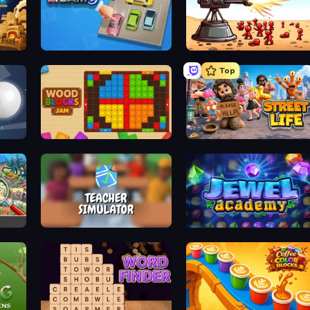
Parking Jam
Defender Idle 2
Top
Wood Blocks Jam
Street Life
Teacher Simulator
Jewel Academy