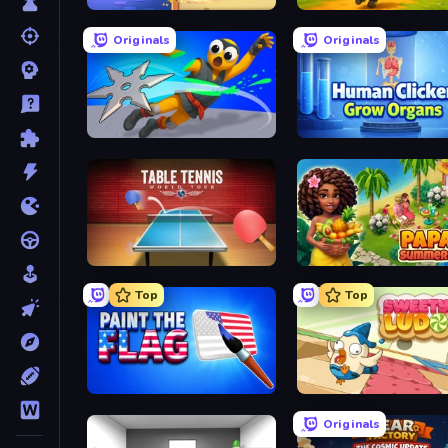
Candy Riddles
TimeWarriors
Originals
Originals
Ninja Swipe Strike
Human Clicker: Grow Or
Table Tennis World Tour
Papaya Summer Farm
Top
Top
Paint the Flag
Sweety Ludo
Originals