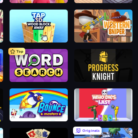
ss Up
High School Popular Girls
Cat Snack Bar
Tap 3D Wood Block Away
Western Sniper
Top
Daily Word Search
Progress Knight
Bouncemasters
Who Dies Last?
Originals