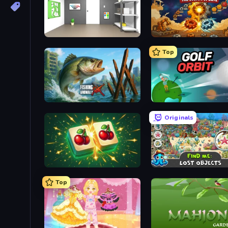
Paint Room Escape
Gear Factory
Top
Fishing Anomaly
Golf Orbit
Originals
Mahjong Puzzle: Tile Match
Find Me: Lost Objects
Top