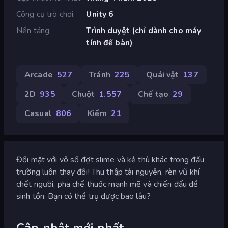
Công cụ trò chơi
Unity 6
Nền tảng
Trình duyệt (chỉ dành cho máy
tính để bàn)
Arcade
527
Tránh
225
Quái vật
137
2D
935
Chuột
1.557
Chế tạo
29
Casual
806
Kiếm
21
Đối mặt với vô số đợt slime và kẻ thù khác trong đấu
trường luôn thay đổi! Thu thập tài nguyên, rèn vũ khí
chết người, pha chế thuốc mạnh mẽ và chiến đấu để
sinh tồn. Bạn có thể trụ được bao lâu?
Cập nhật mới nhất