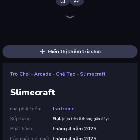
Bloxd.io
Ragdoll Archers
EvoWars.io
Veck.io
Piece of Cake: Merge and Bake
Racing Limits
Traffic Rider
Mahjongg Solitaire
Screw Out: Bolts and Nuts
Words of Wonders
Piles of Mahjong
Designville: Merge & Design
Miniblox
Space Waves
Stickman Clash
SkillWarz
Fortzone Battle Royale
Arrow Escape
Hiển thị thêm trò chơi
Trò Chơi
Arcade
Chế Tạo
Slimecraft
»
»
»
Slimecraft
nhà phát triển
Isotronic
Xếp hạng
9,4
(
dựa trên 6 tháng gần đây
)
Phát hành
tháng 4 năm 2025
Cập nhật mới nhất
tháng 4 năm 2025