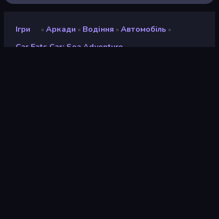
Ігри
Аркади
Водіння
Автомобіль
»
»
»
»
Car Eats Car: Sea Adventure
Car Eats Car: Sea
Adventure
Розробник
SMOKOKO LTD
Рейтинг
9,3
(
на основі останніх 6 місяців
)
Звільнений
березень 2026 р.
Ігровий двигун
Unity 6
Платформи
Браузер (комп'ютер, мобільний
телефон, планшет), Додаток
CrazyGames (Android), App
Store (iOS, Android)