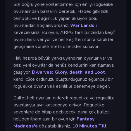
Sizi doğru yöne yönlendirmek için en iyi roguelike
oyunlarından bazılarını derledik. Hades gibi hızlı
tempolu ve bağımlılık yapan aksiyon dolu
oyunlardan hoşlanıyorsanız,
War Lands'i
seveceksiniz. Bu oyun, ARPG tarzı bir zindan keşif
oyunu hissi veriyor ve her keşiften sonra karakter
gelişimine yönelik meta özellikler sunuyor.
Hali hazırda büyük yankı uyandıran oyunlar var ve
bazı yeni oyunlar da henüz kendilerini kanıtlamaya
çalışıyor.
Dwarves: Glory, death, and Loot,
kendi cüce ordunuzu oluşturduğunuz eğlenceli bir
roguelike oyunu ve kesinlikle denemeye değer.
Bullet hell oyunları giderek roguelike ve roguelite
oyunlarıyla aynı kategoriye giriyor. Roguelike
sevenlere de hitap edebilecek, daha çok bullet
hell'den ilham alan bir oyun için
Fantasy
Madness'a
göz atabilirsiniz.
10 Minutes Till