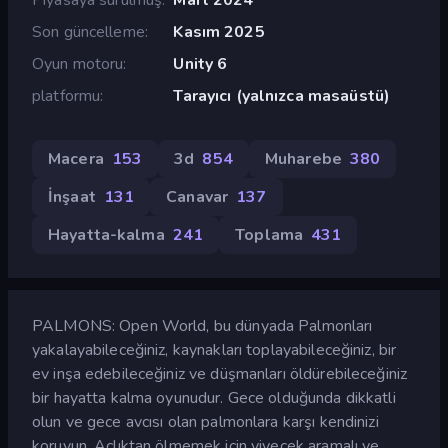
Son güncelleme
Kasım 2025
Oyun motoru
Unity 6
platformu
Tarayıcı (yalnızca masaüstü)
Macera
153
3d
854
Muharebe
380
İnşaat
131
Canavar
137
Hayatta-kalma
241
Toplama
431
PALMONS: Open World, bu dünyada Palmonları
yakalayabileceğiniz, kaynakları toplayabileceğiniz, bir
ev inşa edebileceğiniz ve düşmanları öldürebileceğiniz
bir hayatta kalma oyunudur. Gece olduğunda dikkatli
olun ve gece avcısı olan palmonlara karşı kendinizi
koruyun. Açlıktan ölmemek için yiyecek aramalı ve