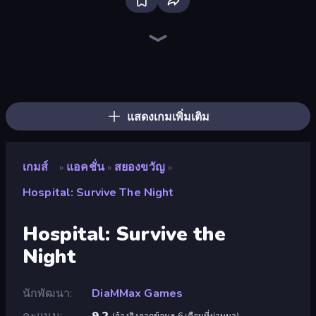
Throw a Lucky Block
Stickman Clash
Stickman Kombat 2D
War the Knights
Brainrot Arena Online
Merge & Fight
Stellar Swarm
Fortzone Battle Royale
Lost Dungeon
Krampus
Stickman Rebirth
Chaos Arena
Haunted School
Mr. Dude: Online Multiverse Challenge
Escape Evil Granny!
Mecha Allstars Battle Royale
War Sea
Stickman Project
แสดงเกมเพิ่มเติม
เกมส์
แอคชั่น
สยองขวัญ
»
»
»
Hospital: Survive The Night
Hospital: Survive the
Night
นักพัฒนา
DiaMMax Games
คะแนน
9.2
(
อ้างอิงจากข้อมูล 6 เดือนที่ผ่านมา
)