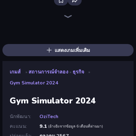
Bus Simulator: EVO
Obby: Ride Carts
Truck Simulator: European Roads
Driving School Simulator
Bad Cat Prankster
Prison Life
Donut Place
Life Simulator: Road to Riches
Burger Life
Hypermarket 3D
Trash Master
Crazy Zoo Monkey
Gym Boss
Candy Packing Store
Grow A Garden | Growden.io
Bartender The Right Mix
My Perfect Farm
Store Manager
แสดงเกมเพิ่มเติม
เกมส์
สถานการณ์จำลอง
ธุรกิจ
»
»
»
Gym Simulator 2024
Gym Simulator 2024
นักพัฒนา
OziTech
คะแนน
9.1
(
อ้างอิงจากข้อมูล 6 เดือนที่ผ่านมา
)
ปล่อยแล้ว
ตุลาคม 2567