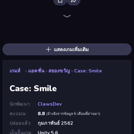
Brainrot Arena Online
Stickman Rebirth
Fortzone Battle Royale
Playground
Throw a Lucky Block
War the Knights
Lost Dungeon
99 Nights (Bloxd.io)
Lime Playground Sandbox
No Pain No Gain - Ragdoll Sandbox
Stickman Epic
Surf GO Parkour
Boom Slingers ReBoom
Merge & Fight
Mr. Dude: Online Multiverse Challenge
Space Wars Battleground
Stickman King
Stick Epic Fighter
แสดงเกมเพิ่มเติม
เกมส์
แอคชั่น
สยองขวัญ
Case: Smile
»
»
»
Case: Smile
นักพัฒนา
ClawsDev
คะแนน
8.8
(
อ้างอิงจากข้อมูล 6 เดือนที่ผ่านมา
)
ปล่อยแล้ว
กุมภาพันธ์ 2562
เอ็นจิ้นเกม
Unity 5.6