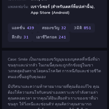
แพลตฟอร์ม
เบราว์เซอร์ (สำหรับเดสก์ท็อปเท่านั้น),
App Store (Android)
แอคชั่น
439
สยองขวัญ
32
3มิติ
851
ลึกลับ
31
เอาชีวิตรอด
241
Case: Smile เป็นเกมสยองขวัญมุมมองบุคคลที่หนึ่งที่น่า
ขนลุกและน่ากลัว ในเกมนี้คุณจะถูกกักขังอยู่ในเขา
วงกตสุดอันตรายโดยคนโรคจิต! การหนีภัยและช่วยชีวิต
ตนเองขึ้นอยู่กับคุณเอง
มีปริศนาและความท้าทายมากมายที่คุณต้องแก้ไข คุณ
ต้องให้ความสนใจกับคนฆ่าเองเพราะเขากำลังตามล่า
คุณตลอดเวลา หากคุณได้ยินเสียงหัวเราะของเขาที่น่า
ขนลุก ให้วิ่งหนีและซ่อนตัว! คุณคิดว่าคุณสามารถ