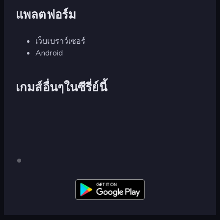
แพลตฟอร์ม
เว็บเบราว์เซอร์
Android
เกมส์อื่นๆในซีรี่ย์นี้
Case:
เด
สก์ท็อป
Smile
เท่านั้น
2